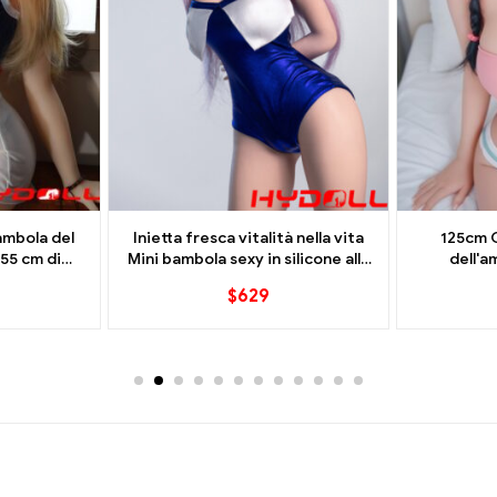
ambola del
Inietta fresca vitalità nella vita
125cm 
55 cm di
Mini bambola sexy in silicone alla
dell'a
 veloce e
moda da 85 cm
equilibrat
$
629