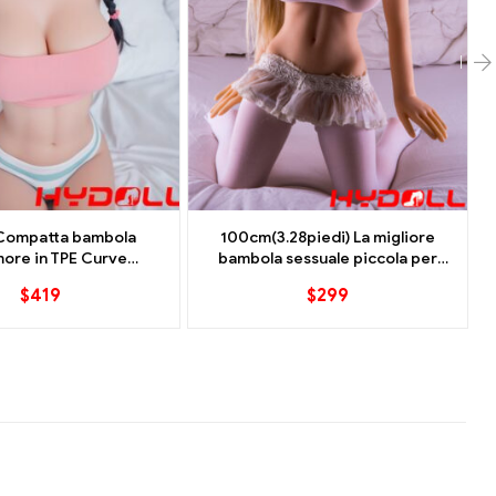
Compatta bambola
100cm(3.28piedi) La migliore
more in TPE Curve
bambola sessuale piccola per
e Facile da maneggiare
adolescenti C-Cup
$
419
$
299