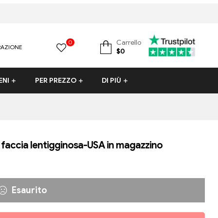
0
Carrello
RAZIONE
Bambola del sesso BBW
custom sex doll
la bambola del sesso più c
$
0
ENI
PER PREZZO
DI PIÙ
faccia lentigginosa-USA in magazzino
Esaurito