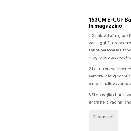
163CM E-CUP Bam
in magazzino
1. Simile ad altri giocatt
vantaggi. Dal rapporto 
tante persone la usano
moglie può essere utili
2.La tua prima esperie
sempre. Puoi giocare c
aiutarti nelle avventure
3.Si consiglia di utili
entra nella vagina, ano
Parametro
: