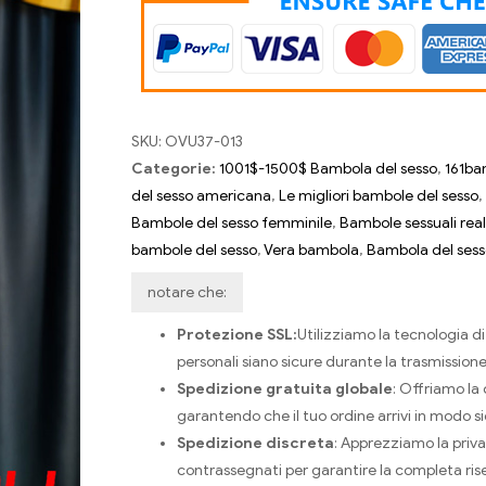
SKU:
OVU37-013
Categorie:
1001$-1500$ Bambola del sesso
,
161ba
del sesso americana
,
Le migliori bambole del sesso
,
Bambole del sesso femminile
,
Bambole sessuali real
bambole del sesso
,
Vera bambola
,
Bambola del ses
notare che:
Protezione SSL:
Utilizziamo la tecnologia d
personali siano sicure durante la trasmissione
Spedizione gratuita globale
: Offriamo la
garantendo che il tuo ordine arrivi in ​​modo s
Spedizione discreta
: Apprezziamo la privac
contrassegnati per garantire la completa ris