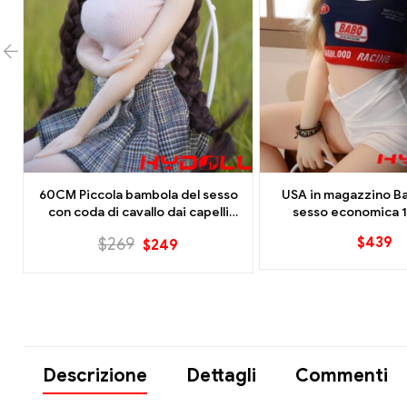
60CM Piccola bambola del sesso
USA in magazzino B
i
con coda di cavallo dai capelli
sesso economica 1
lunghi. Bambola in silicone pieno
altezza Spedizione
$
439
$
269
$
249
discreta
Descrizione
Dettagli
Commenti