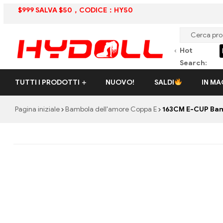
$999 SALVA $50，CODICE：HY50
‹
Hot
ex Doll
Hentai Sex Doll
cheap sex doll
USA stock
anime sex doll
Search:
HYDOLL.NET
TUTTI I PRODOTTI
NUOVO!
SALDI
IN M
Hydoll.net
-
Pagina iniziale
Bambola dell'amore Coppa E
163CM E-CUP Bamb
Il
tuo
negozio
di
bambole
di
sesso
di
fiducia
per