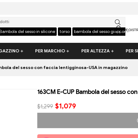
REGIST
›
Bambola del sesso in silicone
torso
bambola del sesso giapponese
AGAZZINO
PER MARCHIO
PER ALTEZZA
PER S
ola del sesso con faccia lentigginosa-USA in magazzino
163CM E-CUP Bambola del sesso con 
$
1,079
$
1,299