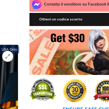
Contatta il venditore su Facebook
Ottieni un codice sconto
Prezzi delle bambole finiti $600 hanno diritto a 
Codice sconto:
hy30
Prezzi delle bambole finiti $999 hanno diritto a a
Codice sconto:
HY50