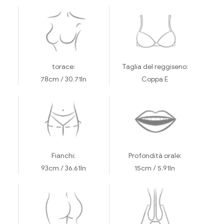
torace:
Taglia del reggiseno:
i
78cm / 30.71In
Coppa E
Fianchi:
Profondità orale:
93cm / 36.61In
15cm / 5.91In