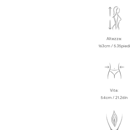
Altezza:
163cm / 5.35pied
Vita:
54cm / 21.26In