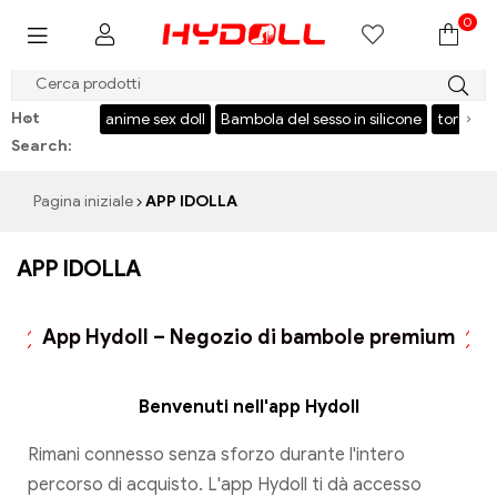
0
$999 SALVA $50，CODICE：HY50
Hot
‹
›
k
anime sex doll
Bambola del sesso in silicone
torso
bambola del 
Search:
Pagina iniziale
APP IDOLLA
APP IDOLLA
App Hydoll – Negozio di bambole premium
Benvenuti nell'app Hydoll
Rimani connesso senza sforzo durante l'intero
percorso di acquisto. L'app Hydoll ti dà accesso