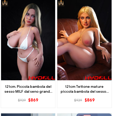
121cm. Piccola bambola del
121cm Tettone mature
sesso MILF dal seno grande
piccola bambola del sesso |
| Madeleine
Tallula
$
869
$
869
$
939
$
939