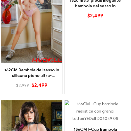
162cm(5.31piedi) Elegante
bambola del sesso in
silicone BBW
$
2,499
162CM Bambola del sesso in
silicone pieno ultra-
realistica-Fanny
$
2,499
$
2,999
156CM I-Cup Bambola