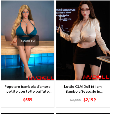
ESAURITO
Popolare bambola d'amore
Lottie CLM Doll 161 cm
petite con tette paffute
Bambola Sessuale in
ideale per gli uomini
Silicone con Grandi tette e
$
559
$
2,199
$
2,999
Insegnante Seducente