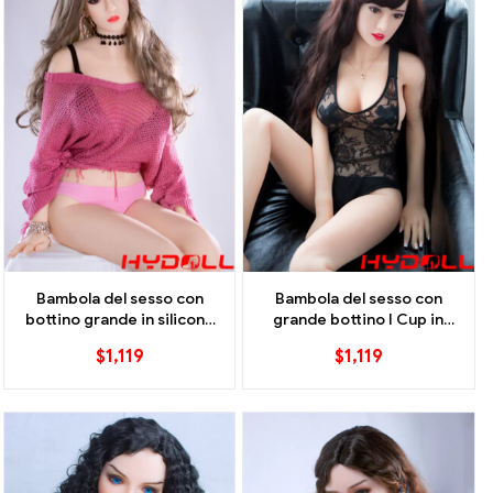
Bambola del sesso con
Bambola del sesso con
bottino grande in silicone
grande bottino I Cup in
con tette enormi-I Cup
abito di pizzo nero
$
1,119
$
1,119