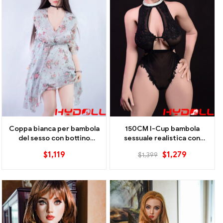
Coppa bianca per bambola
150CM I-Cup bambola
del sesso con bottino
sessuale realistica con
enorme
tette grandi
$
1,119
$
1,279
$
1,399