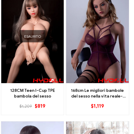
ESAURITO
128CM Teen I-Cup TPE
168cm Le migliori bambole
bambola del sesso
del sesso nella vita reale-I
Cup
$
819
$
1,119
$
1,209