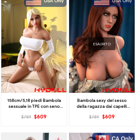
ESAURITO
158cm/5,18 piedi Bambola
Bambola sexy del sesso
sessuale in TPE con seno
della ragazza dai capelli
grande - Disponibile
rossi 158 cm / 5.18 ft
$
609
$
609
$
789
$
789