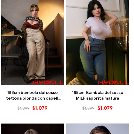
158cm bambola del sesso
158cm. Bambola del sesso
tettona bionda con capelli
MILF saporita matura
corti e tettone
$
1,079
$
1,079
$
1,899
$
1,899