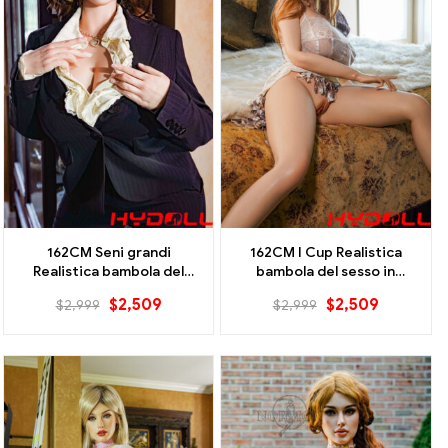
162CM Seni grandi
162CM I Cup Realistica
Realistica bambola del
bambola del sesso in
sesso in silicone pieno-Joy
silicone pieno-Mandy
$
2,509
$
2,509
$
2,999
$
2,999