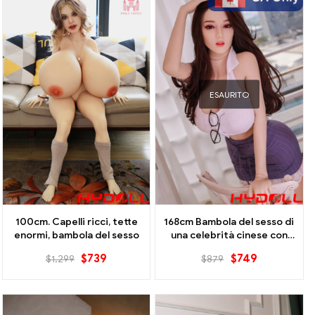
ESAURITO
100cm. Capelli ricci, tette
168cm Bambola del sesso di
enormi, bambola del sesso
una celebrità cinese con
grandi tette- Canada
$
739
$
749
$
1,299
$
879
Disponibile