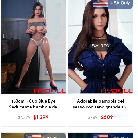
ESAURITO
153cm I-Cup Blue Eye
Adorabile bambola del
Seducente bambola del
sesso con seno grande 158
sesso MILF
cm/5,18 piedi - Disponibile
$
1,299
$
609
$
1,379
$
789