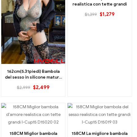
realistica con tette grandi
$
1,279
$
1,399
162cm(5.31piedi) Bambola
del sesso in silicone matura
I Cup
$
2,499
$
2,999
158CM Miglior bambola
158CM La migliore bambola