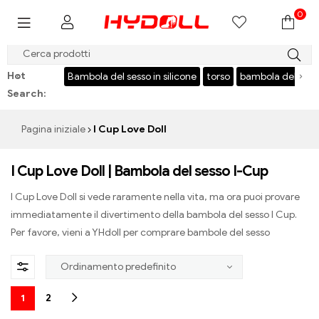
0
$999 SALVA $50，CODICE：HY50
Hot
‹
›
o in silicone
torso
bambola del sesso giapponese
Bambola del s
Search:
Pagina iniziale
I Cup Love Doll
I Cup Love Doll | Bambola del sesso I-Cup
I Cup Love Doll si vede raramente nella vita, ma ora puoi provare
immediatamente il divertimento della bambola del sesso I Cup.
Per favore, vieni a YHdoll per comprare bambole del sesso
1
2