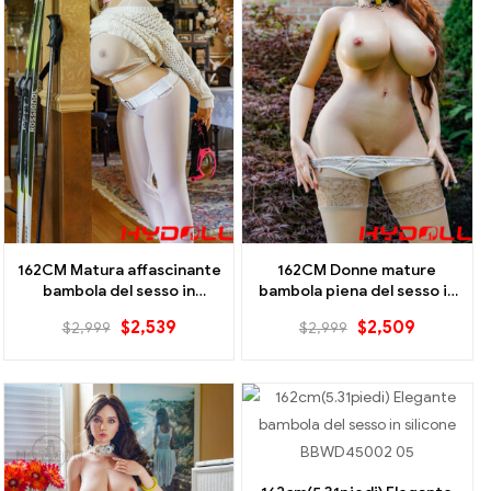
162CM Matura affascinante
162CM Donne mature
bambola del sesso in
bambola piena del sesso in
silicone pieno-Jess
silicone-Hedy
$
2,539
$
2,509
$
2,999
$
2,999