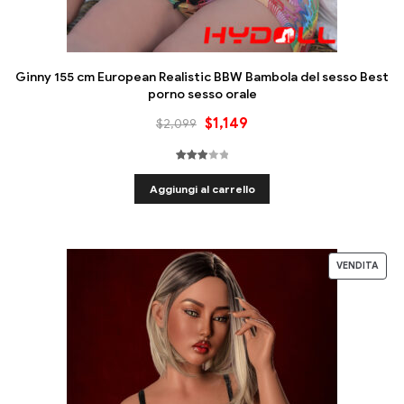
Ginny 155 cm European Realistic BBW Bambola del sesso Best
porno sesso orale
$
1,149
$
2,099
Valutat
1
o
3.00
Aggiungi al carrello
fuori 5
basat
o su
Valutaz
ione
VENDITA
del
cliente