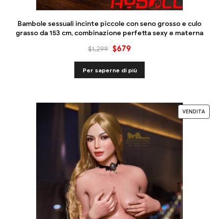
Bambole sessuali incinte piccole con seno grosso e culo
grasso da 153 cm, combinazione perfetta sexy e materna
$
679
$
1,299
Per saperne di più
VENDITA