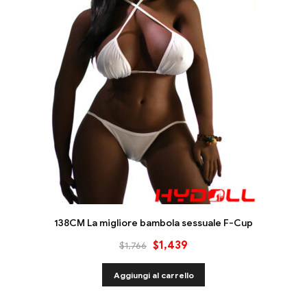
138CM La migliore bambola sessuale F-Cup
$
1,439
$
1,766
Aggiungi al carrello