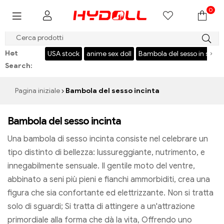
0
$999 SALVA $50，CODICE：HY50
Hot
‹
›
l
USA stock
anime sex doll
Bambola del sesso in silicone
torso
b
Search:
Pagina iniziale
Bambola del sesso incinta
Bambola del sesso incinta
Una bambola di sesso incinta consiste nel celebrare un
tipo distinto di bellezza: lussureggiante, nutrimento, e
innegabilmente sensuale. Il gentile moto del ventre,
abbinato a seni più pieni e fianchi ammorbiditi, crea una
figura che sia confortante ed elettrizzante. Non si tratta
solo di sguardi; Si tratta di attingere a un'attrazione
primordiale alla forma che dà la vita, Offrendo uno