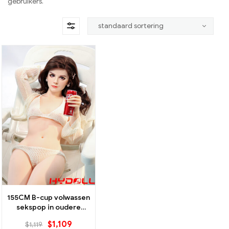
gebruikers.
155CM B-cup volwassen
sekspop in oudere
zusterstijl
$
1,109
$
1,119