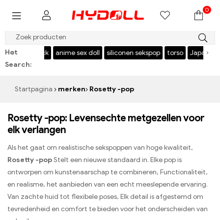
0
$999 REDDEN $50，CODE：HY50
Hot
‹
›
l
USA stock
anime sex doll
siliconen sekspop
torso
Japanse sek
Search:
Startpagina
merken
Rosetty -pop
Rosetty -pop: Levensechte metgezellen voor
elk verlangen
Als het gaat om realistische sekspoppen van hoge kwaliteit,
Rosetty -pop
Stelt een nieuwe standaard in. Elke pop is
ontworpen om kunstenaarschap te combineren, Functionaliteit,
en realisme, het aanbieden van een echt meeslepende ervaring.
Van zachte huid tot flexibele poses, Elk detail is afgestemd om
tevredenheid en comfort te bieden voor het onderscheiden van