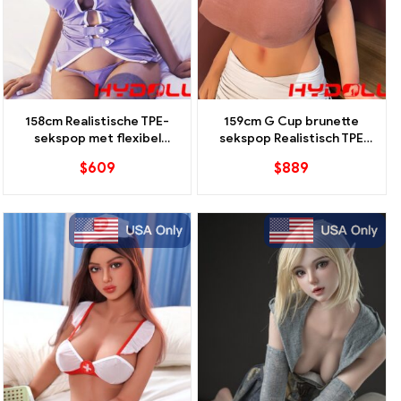
158cm Realistische TPE-
159cm G Cup brunette
sekspop met flexibel
sekspop Realistisch TPE
skelet-sexy ontwerp
droommeisje
$
609
$
889