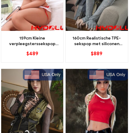
159cm Kleine
160cm Realistische TPE-
verpleegsterssekspop
sekspop met siliconen
Realistische TPE-metgezel
hoofd en EVO-skelet
$
489
$
889