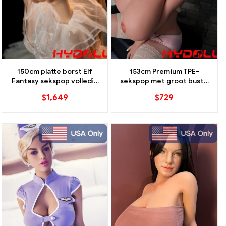
150cm platte borst Elf
153cm Premium TPE-
Fantasy sekspop volledig
sekspop met groot buste
siliconen meesterwerk
flexibel skelet
$
1,649
$
729