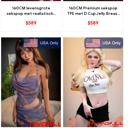
160CM levensgrote
160CM Premium sekspop
sekspop met realistische
TPE met D Cup Jelly Breast
Ccup Jelly-borst en
EVO-skelet en
$
589
$
589
staande voeten
onafhankelijke staande
voeten