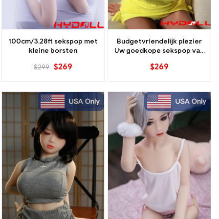
100cm/3,28ft sekspop met
Budgetvriendelijk plezier
kleine borsten
Uw goedkope sekspop van
hoge kwaliteit is hier
$
269
$
269
$
299