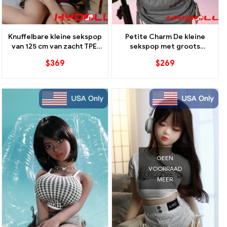
Knuffelbare kleine sekspop
Petite Charm De kleine
van 125 cm van zacht TPE,
sekspop met groots
ontworpen voor intimiteit
plezier
$
369
$
269
GEEN
VOORRAAD
MEER