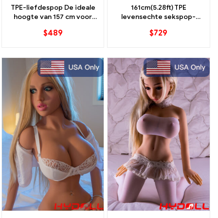
TPE-liefdespop De ideale
161cm(5.28ft) TPE
hoogte van 157 cm voor
levensechte sekspop-
diep realistisch plezier
voorraad in de VS
$
489
$
729