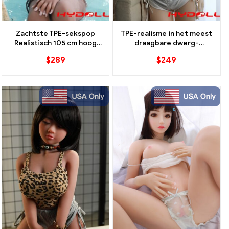
Zachtste TPE-sekspop
TPE-realisme in het meest
Realistisch 105 cm hoog
draagbare dwerg-
Natuurlijk gevoel
sekspoppenmodel
$
289
$
249