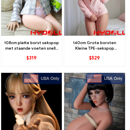
108cm platte borst sekspop
140cm Grote borsten
met staande voeten snelle
Kleine TPE-sekspop
Amerikaanse verzending
Rondborstige realistische
$
319
$
529
compacte schoonheid