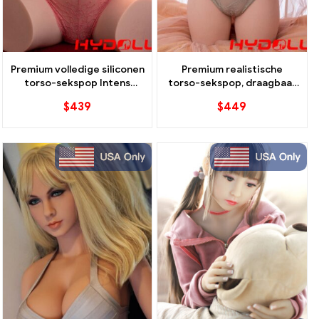
Premium volledige siliconen
Premium realistische
torso-sekspop Intens
torso-sekspop, draagbaar
realisme in compacte vorm
plezier, perfectie
$
439
$
449