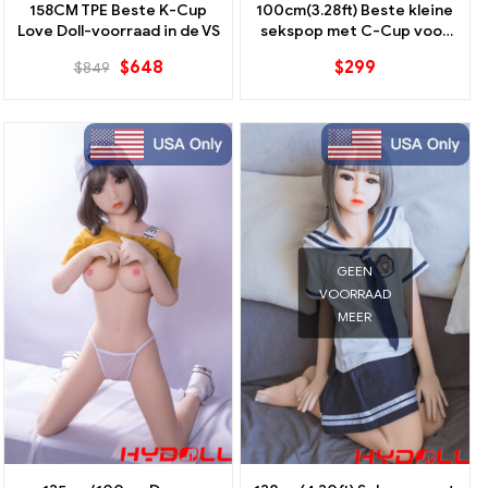
158CM TPE Beste K-Cup
100cm(3.28ft) Beste kleine
Love Doll-voorraad in de VS
sekspop met C-Cup voor
tieners
$
648
$
299
$
849
GEEN
VOORRAAD
MEER