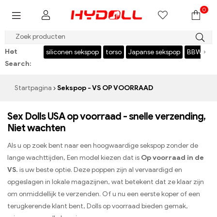
0
$999 REDDEN $50，CODE：HY50
Hot
‹
›
conen sekspop
torso
Japanse sekspop
BBW-sekspop
custom sex d
Search:
Startpagina
Sekspop - VS OP VOORRAAD
Sex Dolls USA op voorraad - snelle verzending,
Niet wachten
Als u op zoek bent naar een hoogwaardige sekspop zonder de
lange wachttijden, Een model kiezen dat is
Op voorraad in de
VS.
is uw beste optie. Deze poppen zijn al vervaardigd en
opgeslagen in lokale magazijnen, wat betekent dat ze klaar zijn
om onmiddellijk te verzenden. Of u nu een eerste koper of een
terugkerende klant bent, Dolls op voorraad bieden gemak,