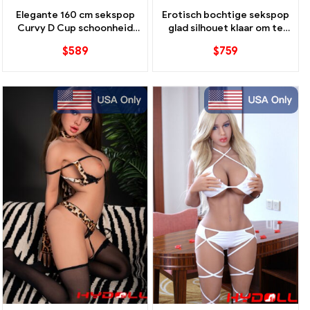
Elegante 160 cm sekspop
Erotisch bochtige sekspop
Curvy D Cup schoonheid
glad silhouet klaar om te
met geleed skelet
poseren
$
589
$
759