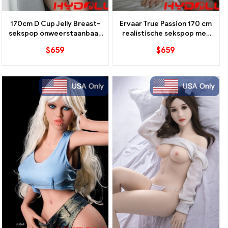
170cm D Cup Jelly Breast-
Ervaar True Passion 170 cm
sekspop onweerstaanbaar,
realistische sekspop met
nu klaar
D-cup
$
659
$
659