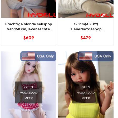
Prachtige blonde sekspop
128cm(4.20ft)
van 158 cm, levensechte
Tienerliefdespop
TPE-schoonheid
Bestverkopende
$
609
$
479
liefdespop
GEEN
GEEN
VOORRAAD
VOORRAAD
MEER
MEER