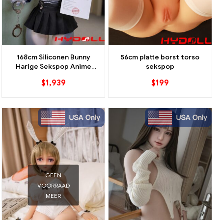
168cm Siliconen Bunny
56cm platte borst torso
Harige Sekspop Anime
sekspop
Geïnspireerde Metgezel
$
1,939
$
199
GEEN
VOORRAAD
MEER