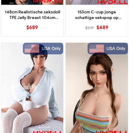
148cm Realistische seksdoll
153cm C-cup jonge
TPE Jelly Breast 104cm
schattige sekspop op
Enorme Kont EVO Skelet
voorraad in de VS
$
689
$
489
$
519
Schouderophalend Pose
Staande Levensechte
Bochtige Liefdespop