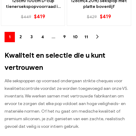
125cm/100cm D-cup
128cm(4.20ft) Sekspop met
tienersekspopvoorraad in
platte bovenlijf
de VS
$
419
$
419
$
449
$
429
1
2
3
4
…
9
10
11
Kwaliteit en selectie die u kunt
vertrouwen
Alle sekspoppen op voorraad ondergaan strikte cheques voor
kwaliteitscontrole voordat ze worden toegevoegd aan onze VS.
inventaris. We werken samen met vertrouwde fabrikanten om
ervoor te zorgen dat elke pop voldoet aan hoge veiligheids- en
materiële normen. Of het nu gaat om medische kwaliteit of
premium siliconen, je zult genieten van een zachte, realistisch
gevoel dat veilig is voor intiem gebruik.