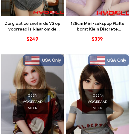
Zorg dat ze snel in de VS op
125cm Mini-sekspop Platte
voorraad is, klaar om de
borst Klein Discrete
TPE-sekspop te verzenden
Amerikaanse verzending
$
249
$
339
GEEN
GEEN
VOORRAAD
VOORRAAD
MEER
MEER