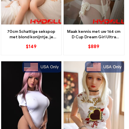
70cm Schattige sekspop
Maak kennis met uw 164 cm
met blond konijntje, je
D Cup Dream Girl Ultra
schattige mini-metgezel
Flexibel EVO-skelet
$
149
$
889