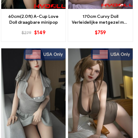
60cm(2.0ft) A-Cup Love
170cm Curvy Doll
Doll draagbare minipop
Verleidelijke metgezel met
realistische
$
149
$
759
$
279
aantrekkingskracht