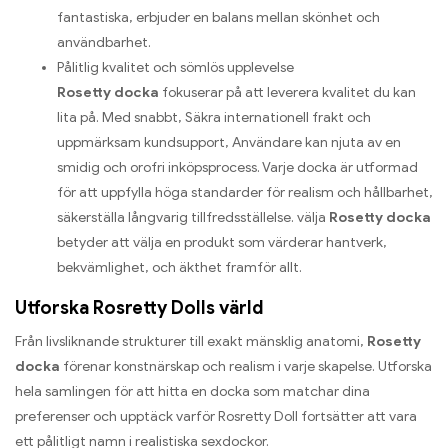
fantastiska, erbjuder en balans mellan skönhet och
användbarhet.
Pålitlig kvalitet och sömlös upplevelse
Rosetty docka
fokuserar på att leverera kvalitet du kan
lita på. Med snabbt, Säkra internationell frakt och
uppmärksam kundsupport, Användare kan njuta av en
smidig och orofri inköpsprocess. Varje docka är utformad
för att uppfylla höga standarder för realism och hållbarhet,
säkerställa långvarig tillfredsställelse. välja
Rosetty docka
betyder att välja en produkt som värderar hantverk,
bekvämlighet, och äkthet framför allt.
Utforska Rosretty Dolls värld
Från livsliknande strukturer till exakt mänsklig anatomi,
Rosetty
docka
förenar konstnärskap och realism i varje skapelse. Utforska
hela samlingen för att hitta en docka som matchar dina
preferenser och upptäck varför Rosretty Doll fortsätter att vara
ett pålitligt namn i realistiska sexdockor.