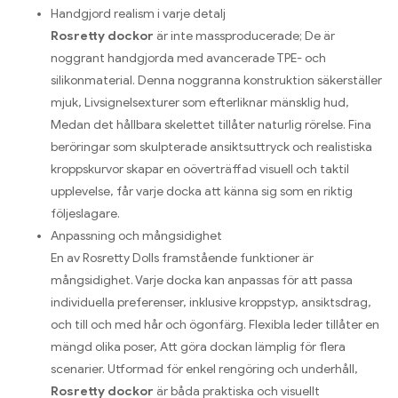
Handgjord realism i varje detalj
Rosretty dockor
är inte massproducerade; De är
noggrant handgjorda med avancerade TPE- och
silikonmaterial. Denna noggranna konstruktion säkerställer
mjuk, Livsignelsexturer som efterliknar mänsklig hud,
Medan det hållbara skelettet tillåter naturlig rörelse. Fina
beröringar som skulpterade ansiktsuttryck och realistiska
kroppskurvor skapar en oöverträffad visuell och taktil
upplevelse, får varje docka att känna sig som en riktig
följeslagare.
Anpassning och mångsidighet
En av Rosretty Dolls framstående funktioner är
mångsidighet. Varje docka kan anpassas för att passa
individuella preferenser, inklusive kroppstyp, ansiktsdrag,
och till och med hår och ögonfärg. Flexibla leder tillåter en
mängd olika poser, Att göra dockan lämplig för flera
scenarier. Utformad för enkel rengöring och underhåll,
Rosretty dockor
är båda praktiska och visuellt