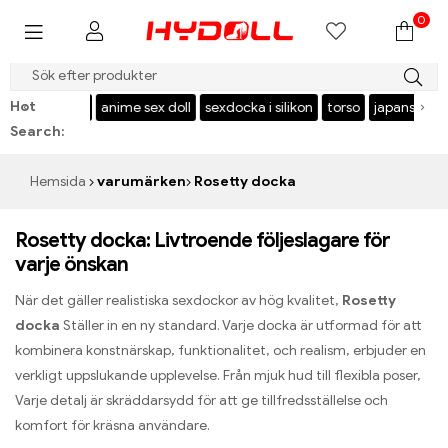
0
$999 SPARA $50，KODA：HY50
Hot
‹
›
l
USA stock
anime sex doll
sexdocka i silikon
torso
japansk sex
Search:
Hemsida
varumärken
Rosetty docka
Rosetty docka: Livtroende följeslagare för
varje önskan
När det gäller realistiska sexdockor av hög kvalitet,
Rosetty
docka
Ställer in en ny standard. Varje docka är utformad för att
kombinera konstnärskap, funktionalitet, och realism, erbjuder en
verkligt uppslukande upplevelse. Från mjuk hud till flexibla poser,
Varje detalj är skräddarsydd för att ge tillfredsställelse och
komfort för kräsna användare.