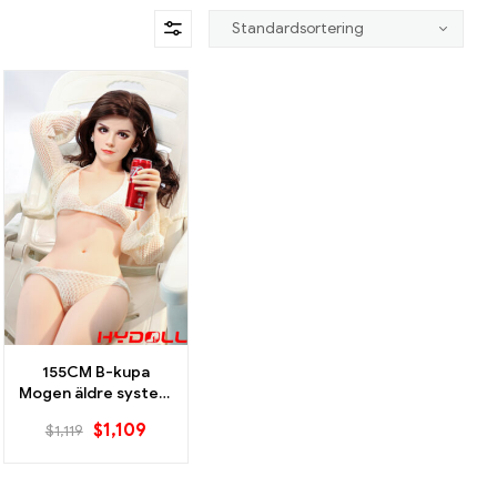
155CM B-kupa
Mogen äldre syster-
stil sexdocka
$
1,109
$
1,119