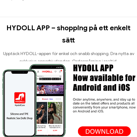
HYDOLL APP – shopping på ett enkelt
sätt
Upptäck HYDOLL-appen för enkel och snabb shopping. Dra nytta av
exklusiva apperbjudanden, Orderspårning i realtid,
24/7 Kundservice och säker utcheckning – allt bekvämt på ett ställe.