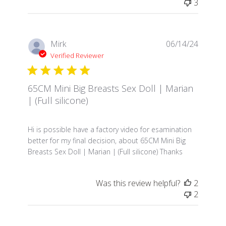
3
Mirk
06/14/24
Verified Reviewer
65CM Mini Big Breasts Sex Doll | Marian
| (Full silicone)
read more about review content Hi is possible have 
Hi is possible have a factory video for esamination
better for my final decision, about 65CM Mini Big
Breasts Sex Doll | Marian | (Full silicone) Thanks
Was this review helpful?
2
2