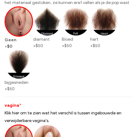
het materiaal gestoken, ze kunnen eraf vallen als je de pop wast
diamant
Bloed
hart
Geen
+
$
50
+
$
50
+
$
50
+
$
0
bijgesneden
+
$
50
vagina
*
Klik hier om te zien wat het verschil is tussen ingebouwde en
verwijderbare vagina's.