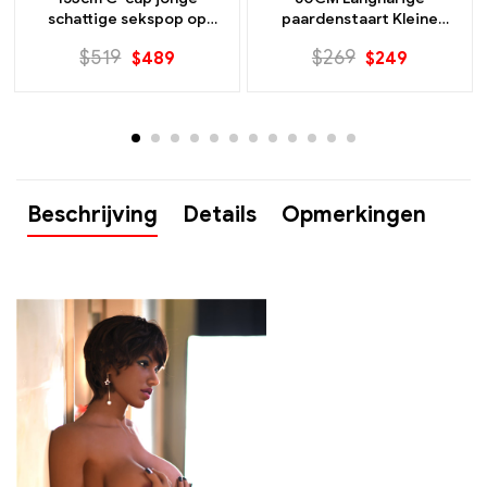
paardenstaart Kleine
sekspop 155 cm hoogte
sekspop Volledige siliconen
Snelle discrete verzending
$
439
$
269
$
249
pop
Beschrijving
Details
Opmerkingen