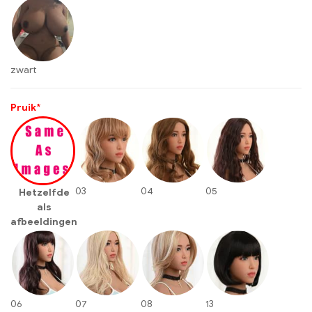
zwart
Pruik
*
03
04
05
Hetzelfde
als
afbeeldingen
06
07
08
13