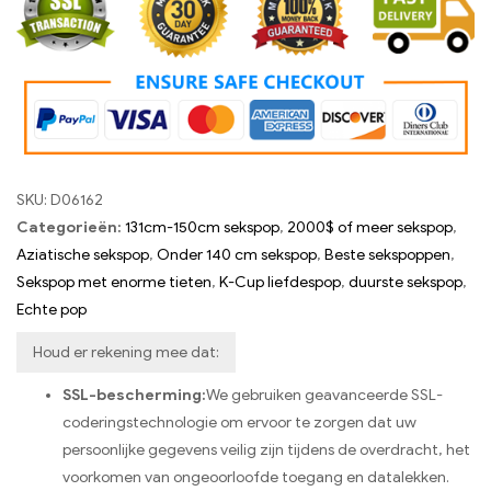
Kortingscode:
HY50
SKU:
D06162
Categorieën:
131cm-150cm sekspop
,
2000$ of meer sekspop
,
Aziatische sekspop
,
Onder 140 cm sekspop
,
Beste sekspoppen
,
Sekspop met enorme tieten
,
K-Cup liefdespop
,
duurste sekspop
,
Echte pop
Houd er rekening mee dat:
SSL-bescherming:
We gebruiken geavanceerde SSL-
coderingstechnologie om ervoor te zorgen dat uw
persoonlijke gegevens veilig zijn tijdens de overdracht, het
voorkomen van ongeoorloofde toegang en datalekken.