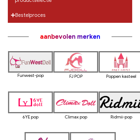
productselectie
Bestelproces
aanbevolen merken
Funwest-pop
FJ POP
Poppen kasteel
6YE pop
Climax pop
Ridmii-pop