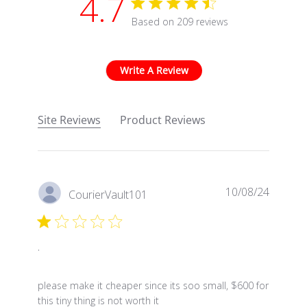
4.7
4.7 star rating
Based on 209 reviews
4.7 out of 5 stars Based
Write A Review
Site Reviews
Product Reviews
10/08/24
CourierVault101
.
read more about review content please make it chea
please make it cheaper since its soo small, $600 for
this tiny thing is not worth it