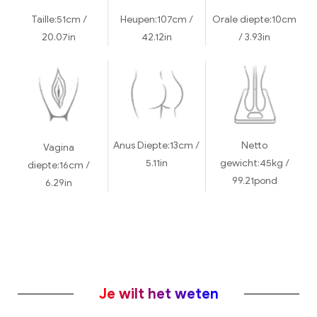
Taille:
51cm /
Heupen:
107cm /
Orale diepte:
10cm
20.07in
42.12in
/ 3.93in
Anus Diepte:
13cm /
Netto
Vagina
5.11in
gewicht:
45kg /
diepte:
16cm /
99.21pond
6.29in
Je wilt het weten