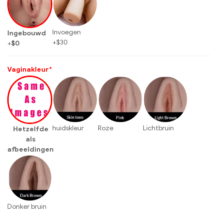
Invoegen
Ingebouwd
+
$
30
+
$
0
Vaginakleur
*
huidskleur
Roze
Lichtbruin
Hetzelfde
als
afbeeldingen
Donker bruin