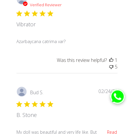
Verified Reviewer
Vibrator
read more about review content
Azərbaycana catrima var?
Was this review helpful?
1
5
02/24/24
Bud S.
B. Stone
read more about review content My doll was beautif
My doll was beautiful and very life like. But
Read