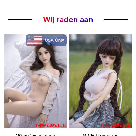
Wij raden aan
60CM Langharige
VS op voorraad Goedkope