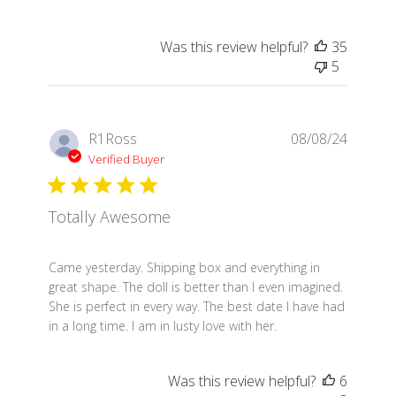
Was this review helpful?
35
5
R1Ross
08/08/24
Verified Buyer
Totally Awesome
read more about review content Came yesterday. S
Came yesterday. Shipping box and everything in
great shape. The doll is better than I even imagined.
She is perfect in every way. The best date I have had
in a long time. I am in lusty love with her.
Was this review helpful?
6