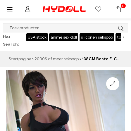
0
$999 REDDEN $50，CODE：HY50
Hot
‹
›
l
USA stock
anime sex doll
siliconen sekspop
torso
Japanse sek
Search:
Startpagina
2000$ of meer sekspop
138CM Beste F-Cup sekspoppen