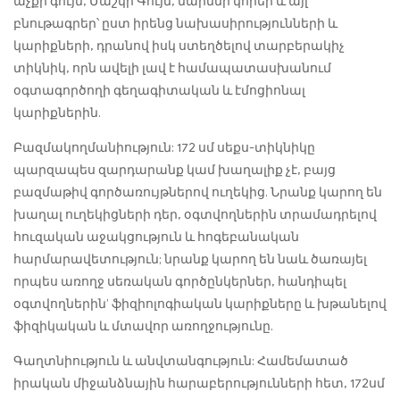
աչքի գույն, Մաշկի Գույն, մարմնի կորեր և այլ
բնութագրեր՝ ըստ իրենց նախասիրությունների և
կարիքների, դրանով իսկ ստեղծելով տարբերակիչ
տիկնիկ, որն ավելի լավ է համապատասխանում
օգտագործողի գեղագիտական ​​և էմոցիոնալ
կարիքներին.
Բազմակողմանիություն: 172 սմ սեքս-տիկնիկը
պարզապես զարդարանք կամ խաղալիք չէ, բայց
բազմաթիվ գործառույթներով ուղեկից. Նրանք կարող են
խաղալ ուղեկիցների դեր, օգտվողներին տրամադրելով
հուզական աջակցություն և հոգեբանական
հարմարավետություն; նրանք կարող են նաև ծառայել
որպես առողջ սեռական գործընկերներ, հանդիպել
օգտվողներին’ ֆիզիոլոգիական կարիքները և խթանելով
ֆիզիկական և մտավոր առողջությունը.
Գաղտնիություն և անվտանգություն: Համեմատած
իրական միջանձնային հարաբերությունների հետ, 172սմ