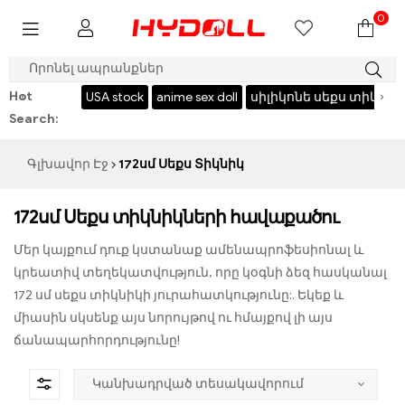
0
$999 ՊԱՀՊԱՆԵԼ $50，ԿՈԴ：HY50
Hot
‹
›
heap sex doll
USA stock
anime sex doll
սիլիկոնե սեքս տիկնիկ
Search:
Գլխավոր Էջ
172սմ Սեքս Տիկնիկ
172սմ Սեքս տիկնիկների հավաքածու
Մեր կայքում դուք կստանաք ամենապրոֆեսիոնալ և
կրեատիվ տեղեկատվություն, որը կօգնի ձեզ հասկանալ
172 սմ սեքս տիկնիկի յուրահատկությունը:. Եկեք և
միասին սկսենք այս նորույթով ու հմայքով լի այս
ճանապարհորդությունը!