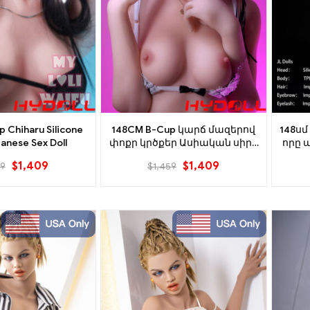
 Chiharu Silicone
148CM B-Cup կարճ մազերով
148սմ
anese Sex Doll
փոքր կրծքեր Ասիական սիրո
որը
տիկնիկ
$
1,409
$
1,409
59
$
1,459