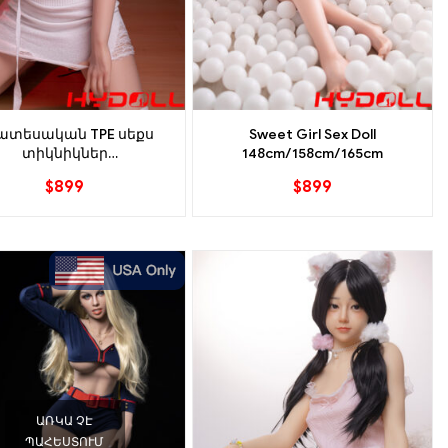
ատեսական TPE սեքս
Sweet Girl Sex Doll
տիկնիկներ
148cm/158cm/165cm
148սմ/158սմ/165սմ
$
899
$
899
ԱՌԿԱ ՉԷ
ՊԱՀԵՍՏՈՒՄ