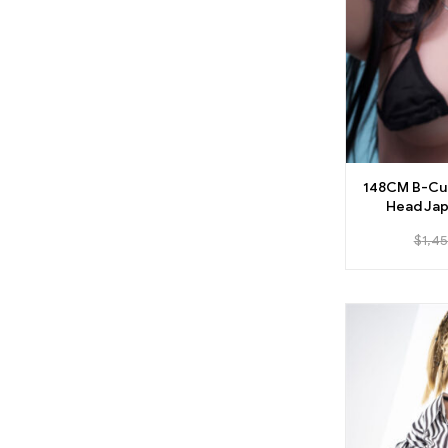
148CM B-Cup
Head Jap
$
1,4