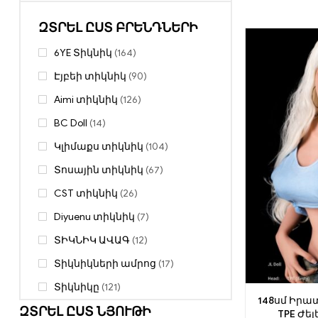
ԶՏՐԵԼ ԸՍՏ ԲՐԵՆԴՆԵՐԻ
6YE Տիկնիկ
(164)
Էյբեի տիկնիկ
(90)
Aimi տիկնիկ
(126)
BC Doll
(14)
Կլիմաքս տիկնիկ
(104)
Տոսային տիկնիկ
(67)
CST տիկնիկ
(26)
Diyuenu տիկնիկ
(7)
ՏԻԿՆԻԿ ԱՎԱԳ
(12)
Տիկնիկների ամրոց
(17)
Տիկնիկը
(121)
148սմ Իրա
ԶՏՐԵԼ ԸՍՏ ՆՅՈՒԹԻ
Կրակ տիկնիկ
(49)
TPE Ժել