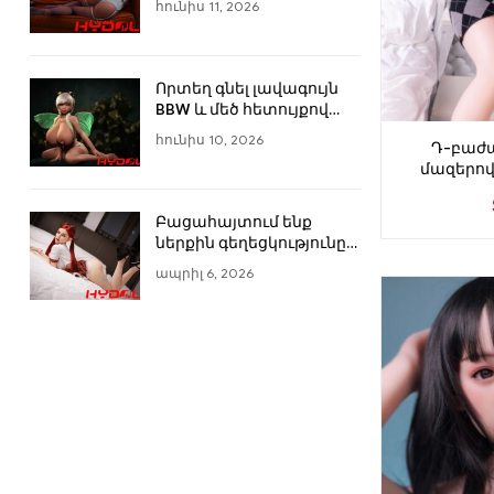
հունիս 11, 2026
Ինչպես գնել անվտանգ
Որտեղ գնել լավագույն
BBW և մեծ հետույքով
սեքս տիկնիկները
հունիս 10, 2026
Դ-բաժա
առցանց
մազերով
148սմ/
Բացահայտում ենք
ներքին գեղեցկությունը
սիրո տիկնիկների
ապրիլ 6, 2026
միջոցով