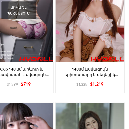
ԱՌԿԱ ՉԷ
ՊԱՀԵՍՏՈՒՄ
Cup 148 սմ արևոտ և
148սմ Լավագույն
նավստահ Լավագույն
երիտասարդ և գեղեցիկ
արկվող սեքս տիկնիկ
սեքս-տիկնիկները
$
719
$
1,219
$
1,399
$
1,338