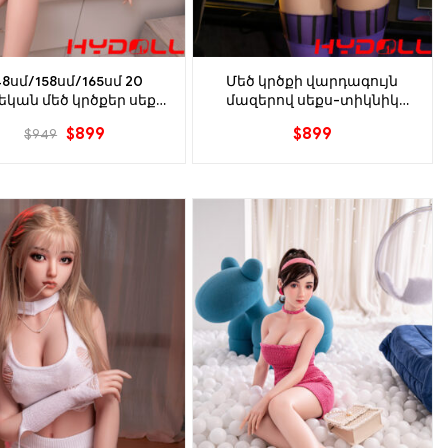
48սմ/158սմ/165սմ 20
Մեծ կրծքի վարդագույն
կան մեծ կրծքեր սեքս
մազերով սեքս-տիկնիկ
տիկնիկ
148սմ/158սմ/165սմ
$
899
$
899
$
949