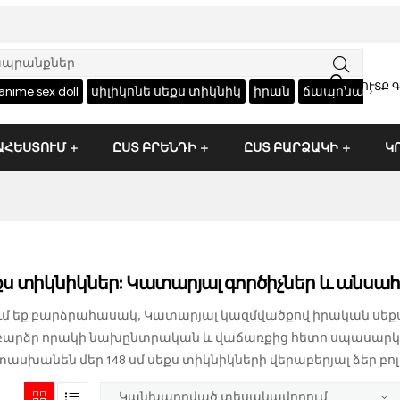
ՄՈՒՏՔ 
›
սիլիկոնե սեքս տիկնիկ
իրան
ճապոնական սեքս-տիկնիկ
ԱՀԵՍՏՈՒՄ
ԸՍՏ ԲՐԵՆԴԻ
ԸՍՏ ԲԱՐՁԱԿԻ
Կ
եքս տիկնիկներ: Կատարյալ գործիչներ և անս
ում եք բարձրահասակ, Կատարյալ կազմվածքով իրական սեքս-
բարձր որակի նախընտրական և վաճառքից հետո սպասարկու
ասխանեն մեր 148 սմ սեքս տիկնիկների վերաբերյալ ձեր բոլ