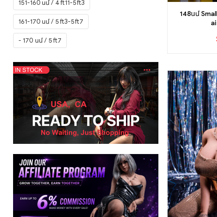
JX տիկնիկ
(32)
151-160 սմ / 4 ft11-5ft3
148սմ Small
Դու տիկնիկ
(10)
161-170 սմ / 5 ft3-5ft7
ai
Մեսե տիկնիկ
(62)
- 170 սմ / 5 ft7
MLW տիկնիկ
(82)
Մոզու տիկնիկ
(1)
Նորման տիկնիկ
(37)
Orange
(16)
Qita տիկնիկ
(52)
Իսկական տիկին
(21)
Ռիդմի տիկնիկ
(50)
Rosretty Doll
(1)
Starpery Doll
(51)
SY Տիկնիկ
(144)
TC Doll
(22)