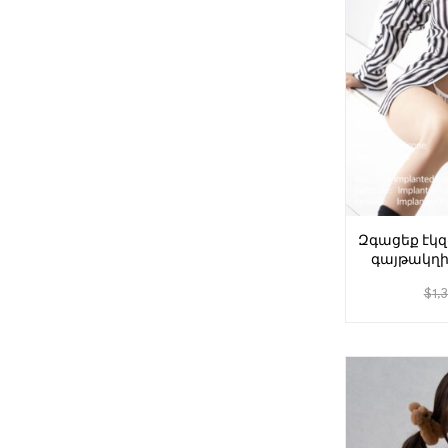
Զգացեք էկզ
գայթակղի
երիտաս
$
1,
տ