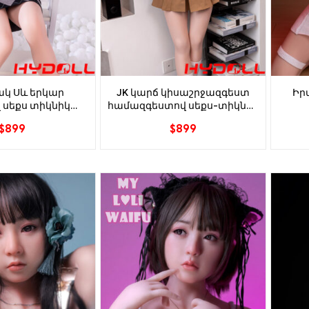
կ Սև երկար
JK կարճ կիսաշրջազգեստ
Իր
 սեքս տիկնիկ
համազգեստով սեքս-տիկնիկ
158սմ/165սմ
148սմ/158սմ/165սմ
$
899
$
899