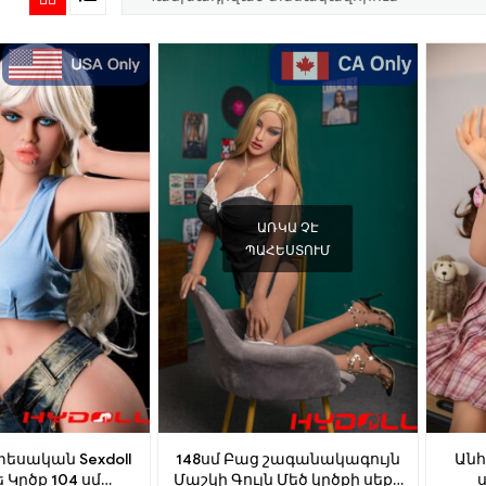
ԱՌԿԱ ՉԷ
ՊԱՀԵՍՏՈՒՄ
տեսական Sexdoll
148սմ Բաց շագանակագույն
Ան
ե Կրծք 104 սմ
Մաշկի Գույն Մեծ կրծքի սեքս