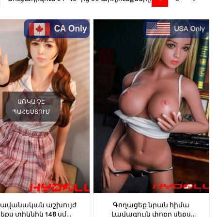
ԱՌԿԱ ՉԷ
ՊԱՀԵՍՏՈՒՄ
հավանական աշխույժ
Գողացեք նրան հիմա
սեքս տիկնիկ 148 սմ
Լավագույն փոքր սեքս