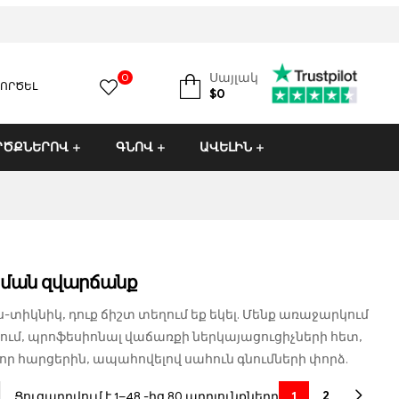
0
Սայլակ
ԳՈՐԾԵԼ
BBW սեքս տիկնիկ
custom sex doll
Ամենաթանկ սեքս տիկն
$
0
ՐԾՔՆԵՐՈՎ
ԳՆՈՎ
ԱՎԵԼԻՆ
ահման զվարճանք
տիկնիկ, դուք ճիշտ տեղում եք եկել. Մենք առաջարկում
մ, պրոֆեսիոնալ վաճառքի ներկայացուցիչների հետ,
որ հարցերին, ապահովելով սահուն գնումների փորձ.
1
2
Ցուցադրվում է 1–48 -ից 80 արդյունքները