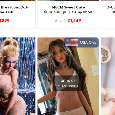
 Breast Sex Doll-
148CM Sweet Cute
D-Cu
bei Doll
ճապոնական D-Cup սեքս
ս
տիկնիկ (Ամբողջական
սիլի
$
899
$
1,549
$
1,759
սիլիկոն)
ԱՌԿԱ ՉԷ
ՊԱՀԵՍՏՈՒՄ