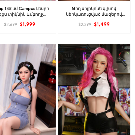
p 148 սմ Campus Լեսբի
Թող սիլիկոնե գլխով
եքս տիկնիկ Ամբողջ
ներկառուցված մազերով
կոնե ճապոնական սեքս
սիրային տիկնիկը զգա նուրբ
$
1,999
$
1,499
$
2,699
$
2,399
տիկնիկ ROS գլուխ
թագուհու սերը