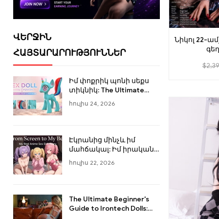
Topfire տիկնիկ
(24)
Wonanii Doll
(48)
ՎԵՐՋԻՆ
Նիկոլ 22-ա
YOUQU Տիկնիկ
(84)
գե
ՀԱՅՏԱՐԱՐՈՒԹՅՈՒՆՆԵՐ
Ուլտրաիրա
$
2,3
տիկնիկ՝ 
փոր
Իմ փոքրիկ պոնի սեքս
տիկնիկ: The Ultimate
Brony Fantasy Unboxed
հուլիս 24, 2026
Էկրանից մինչև իմ
մահճակալ: Իմ իրական
անիմե սեքս-տիկնիկի
հուլիս 22, 2026
պատմությունը
The Ultimate Beginner's
Guide to Irontech Dolls:
Լավագույն մոդելներ &