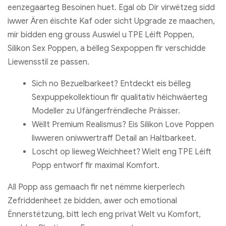
eenzegaarteg Besoinen huet. Egal ob Dir virwëtzeg sidd
iwwer Ären éischte Kaf oder sicht Upgrade ze maachen,
mir bidden eng grouss Auswiel u TPE Léift Poppen,
Silikon Sex Poppen, a bëlleg Sexpoppen fir verschidde
Liewensstil ze passen.
Sich no Bezuelbarkeet? Entdeckt eis bëlleg
Sexpuppekollektioun fir qualitativ héichwäerteg
Modeller zu Ufängerfrëndleche Präisser.
Wëllt Premium Realismus? Eis Silikon Love Poppen
liwweren oniwwertraff Detail an Haltbarkeet.
Loscht op lieweg Weichheet? Wielt eng TPE Léift
Popp entworf fir maximal Komfort.
All Popp ass gemaach fir net nëmme kierperlech
Zefriddenheet ze bidden, awer och emotional
Ënnerstëtzung, bitt Iech eng privat Welt vu Komfort,