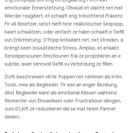
emotionaler Ënnerstëtzung. Obwuel et vläicht net mat
Wierder reagéiert, et schaaft eng tréischtend Präsenz.
Fir vill Besëtzer, sëtzt nieft hirer realistescher Sexpopp,
haart schwätzen, oder einfach ze halen schaaft e Gefill
vun Erliichterung. D'Popp kritiséiert net, net streiden, a
bréngt keen zousätzleche Stress. Amplaz, et erlaabt
Eenzelpersounen Emotiounen fräi ze projizéieren an e
subtile, awer sënnvoll Gefill vu Verbindung ze fillen.
Dofir beschreiwen vill hir Poppen net nëmmen als intim
Tools, mee als Begleeder. Fir een an enger Bezéiung,
dëst Begleeder kann als emotional Këssen während
Momenter vun Einsamkeet oder Frustratioun déngen,
ouni d'Léift ze reduzéieren déi se mat hirem Partner
deelen.