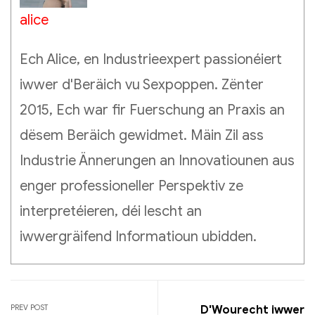
alice
Ech Alice, en Industrieexpert passionéiert
iwwer d'Beräich vu Sexpoppen. Zënter
2015, Ech war fir Fuerschung an Praxis an
dësem Beräich gewidmet. Mäin Zil ass
Industrie Ännerungen an Innovatiounen aus
enger professioneller Perspektiv ze
interpretéieren, déi lescht an
iwwergräifend Informatioun ubidden.
PREV POST
D'Wourecht iwwer