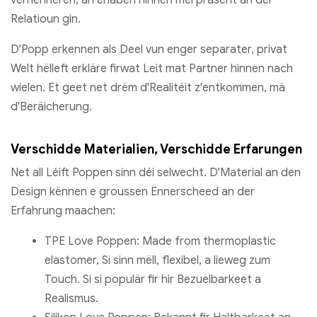
Relatioun gin.
D'Popp erkennen als Deel vun enger separater, privat
Welt hëlleft erkläre firwat Leit mat Partner hinnen nach
wielen. Et geet net drëm d'Realitéit z'entkommen, mä
d'Beräicherung.
Verschidde Materialien, Verschidde Erfarungen
Net all Léift Poppen sinn déi selwecht. D'Material an den
Design kënnen e groussen Ënnerscheed an der
Erfahrung maachen:
TPE Love Poppen: Made from thermoplastic
elastomer, Si sinn mëll, flexibel, a lieweg zum
Touch. Si si populär fir hir Bezuelbarkeet a
Realismus.