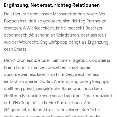
Ergänzung, Net ersat, richteg Relatiounen
De stäerkste gemeinsam Mëssverständnis iwwer Sex
Poppen ass, datt se geduecht sinn richteg Partner ze
ersetzen. A Wierklechkeet, fir déi meescht Besëtzer-
besonnesch déi schonn an Relatiounen-dëst ass wäit
vun der Wourecht. Eng Léiftpopp déngt als Ergänzung,
keen Ersatz.
Denkt drun esou: e puer Leit halen Tagebuch, obwuel si
Frënn hunn fir mat ze schwätzen. Emotiounen
opschreiwen ass keen Ersatz fir Gespréich; et ass
einfach en aneren Outlet. Ähnlech, eng bëlleg Sexpopp
stellt eng privat, perséinleche Raum wou Individuen
Gefiller a Fantasie kënne veraarbechten. Dëst reduzéiert
net d'Haffung déi se fir hire Partner hunn. Am
Géigendeel, et kann Stress reduzéieren, Konflikter
verhënneren, an erlaben hinnen méi präsent an der