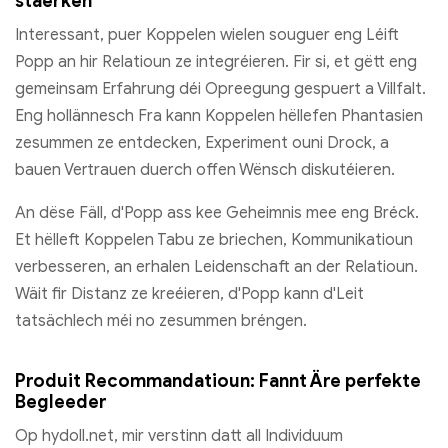
stäerken
Interessant, puer Koppelen wielen souguer eng Léift
Popp an hir Relatioun ze integréieren. Fir si, et gëtt eng
gemeinsam Erfahrung déi Opreegung gespuert a Villfalt.
Eng hollännesch Fra kann Koppelen hëllefen Phantasien
zesummen ze entdecken, Experiment ouni Drock, a
bauen Vertrauen duerch offen Wënsch diskutéieren.
An dëse Fäll, d'Popp ass kee Geheimnis mee eng Bréck.
Et hëlleft Koppelen Tabu ze briechen, Kommunikatioun
verbesseren, an erhalen Leidenschaft an der Relatioun.
Wäit fir Distanz ze kreéieren, d'Popp kann d'Leit
tatsächlech méi no zesummen bréngen.
Produit Recommandatioun: Fannt Äre perfekte
Begleeder
Op hydoll.net, mir verstinn datt all Individuum