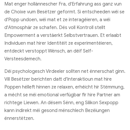
Mat enger hollännescher Fra, d'Erfahrung ass ganz vun
de Choixe vum Besëtzer geformt. Si entscheeden wéi se
d'Popp undoen, wéi mat et ze interagéieren, a wéi
d'Atmosphär ze schafen. Dës voll Kontroll stellt
Empowerment a verstäerkt Selbstvertrauen. Et erlaabt
Individuen mat hirer Identitéit ze experimentéieren,
entdeckt verstoppt Wënsch, an déif Self-
Versteesdemech.
Déi psychologesch Virdeeler sollten net ënnerschat ginn.
Vill Besëtzer berichten datt d'Interaktioun mat hire
Poppen hëlleft hinnen ze relaxen, erhéicht hir Stëmmung,
a mécht se méi emotional verfügbar fir hire Partner am
richtege Liewen. An dësem Sënn, eng Silikon Sexpopp
kann indirekt méi gesond mënschlech Bezéiungen
ënnerstëtzen.