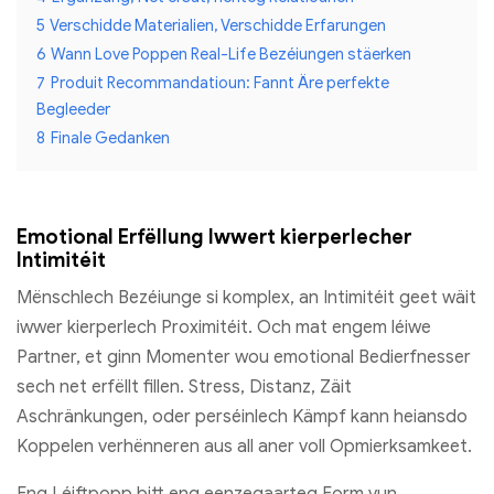
5
Verschidde Materialien, Verschidde Erfarungen
6
Wann Love Poppen Real-Life Bezéiungen stäerken
7
Produit Recommandatioun: Fannt Äre perfekte
Begleeder
8
Finale Gedanken
Emotional Erfëllung Iwwert kierperlecher
Intimitéit
Mënschlech Bezéiunge si komplex, an Intimitéit geet wäit
iwwer kierperlech Proximitéit. Och mat engem léiwe
Partner, et ginn Momenter wou emotional Bedierfnesser
sech net erfëllt fillen. Stress, Distanz, Zäit
Aschränkungen, oder perséinlech Kämpf kann heiansdo
Koppelen verhënneren aus all aner voll Opmierksamkeet.
Eng Léiftpopp bitt eng eenzegaarteg Form vun