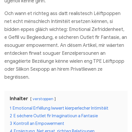
ugeholl kënne ginn.
Och wann et richteg ass datt realistesch Léiftpoppen
net echt mënschlech Intimitéit ersetzen kënnen, si
bidden eppes gläich wichteg: Emotional Zefriddenheet,
e Gefill vu Begleedung, e sécheren Outlet fir Fantasie, an
esouguer empowerment. An dësem Artikel, mir wäerten
entdecken firwat souguer Eenzelpersounen an
engagéierte Bezéiunge kënne wielen eng TPE Léiftpopp
oder Silikon Sexpopp an hirem Privatliewen ze
begréissen.
Inhalter
verstoppen
1
Emotional Erfëllung Iwwert kierperlecher Intimitéit
2
E séchere Outlet fir Imaginatioun a Fantasie
3
Kontroll an Empowerment
4
Ergänzung, Net ersat, richteg Relatiounen