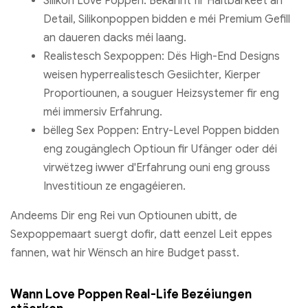
Silikon Love Poppen: Bekannt fir Haltbarkeet an
Detail, Silikonpoppen bidden e méi Premium Gefill
an daueren dacks méi laang.
Realistesch Sexpoppen: Dës High-End Designs
weisen hyperrealistesch Gesiichter, Kierper
Proportiounen, a souguer Heizsystemer fir eng
méi immersiv Erfahrung.
bëlleg Sex Poppen: Entry-Level Poppen bidden
eng zougänglech Optioun fir Ufänger oder déi
virwëtzeg iwwer d'Erfahrung ouni eng grouss
Investitioun ze engagéieren.
Andeems Dir eng Rei vun Optiounen ubitt, de
Sexpoppemaart suergt dofir, datt eenzel Leit eppes
fannen, wat hir Wënsch an hire Budget passt.
Wann Love Poppen Real-Life Bezéiungen