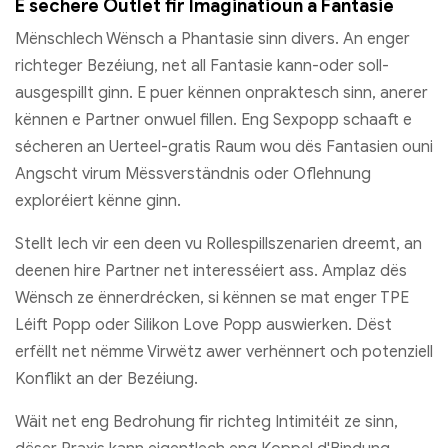
E séchere Outlet fir Imaginatioun a Fantasie
Mënschlech Wënsch a Phantasie sinn divers. An enger
richteger Bezéiung, net all Fantasie kann-oder soll-
ausgespillt ginn. E puer kënnen onpraktesch sinn, anerer
kënnen e Partner onwuel fillen. Eng Sexpopp schaaft e
sécheren an Uerteel-gratis Raum wou dës Fantasien ouni
Angscht virum Mëssverständnis oder Oflehnung
exploréiert kënne ginn.
Stellt Iech vir een deen vu Rollespillszenarien dreemt, an
deenen hire Partner net interesséiert ass. Amplaz dës
Wënsch ze ënnerdrécken, si kënnen se mat enger TPE
Léift Popp oder Silikon Love Popp auswierken. Dëst
erfëllt net nëmme Virwëtz awer verhënnert och potenziell
Konflikt an der Bezéiung.
Wäit net eng Bedrohung fir richteg Intimitéit ze sinn,