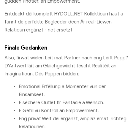
gudden Photier, an Empowerment.
Entdeckt déi komplett HYDOLL.NET Kollektioun haut a
fannt de perfekte Begleeder deen Är real-Liewen
Relatioun ergänzt - net ersetzt.
Finale Gedanken
Also, firwat wielen Leit mat Partner nach eng Léift Popp?
D'Äntwert läit am Gläichgewiicht tëscht Realitéit an
Imaginatioun. Dës Poppen bidden:
Emotional Erfëllung a Momenter vun der
Einsamkeet.
E séchere Outlet fir Fantasie a Wënsch.
E Gefill vu Kontroll an Empowerment.
Eng privat Welt déi ergänzt, amplaz ersat, richteg
Relatiounen.