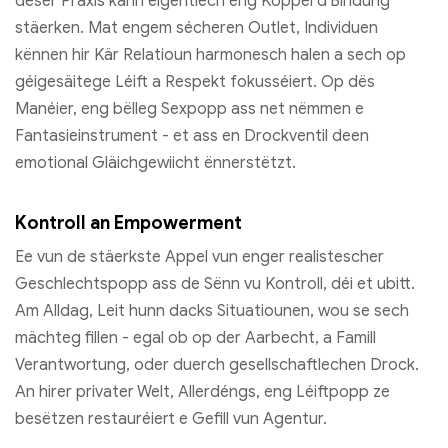
dëser Praxis kann eigentlech eng Koppel d'Bindung
stäerken. Mat engem sécheren Outlet, Individuen
kënnen hir Kär Relatioun harmonesch halen a sech op
géigesäitege Léift a Respekt fokusséiert. Op dës
Manéier, eng bëlleg Sexpopp ass net nëmmen e
Fantasieinstrument - et ass en Drockventil deen
emotional Gläichgewiicht ënnerstëtzt.
Kontroll an Empowerment
Ee vun de stäerkste Appel vun enger realistescher
Geschlechtspopp ass de Sënn vu Kontroll, déi et ubitt.
Am Alldag, Leit hunn dacks Situatiounen, wou se sech
mächteg fillen - egal ob op der Aarbecht, a Famill
Verantwortung, oder duerch gesellschaftlechen Drock.
An hirer privater Welt, Allerdéngs, eng Léiftpopp ze
besëtzen restauréiert e Gefill vun Agentur.