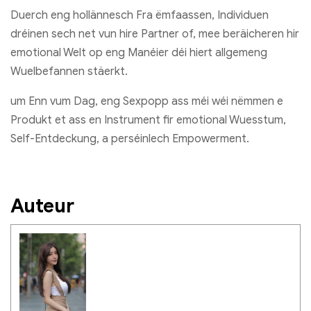
Duerch eng hollännesch Fra ëmfaassen, Individuen
dréinen sech net vun hire Partner of, mee beräicheren hir
emotional Welt op eng Manéier déi hiert allgemeng
Wuelbefannen stäerkt.
um Enn vum Dag, eng Sexpopp ass méi wéi nëmmen e
Produkt et ass en Instrument fir emotional Wuesstum,
Self-Entdeckung, a perséinlech Empowerment.
Auteur