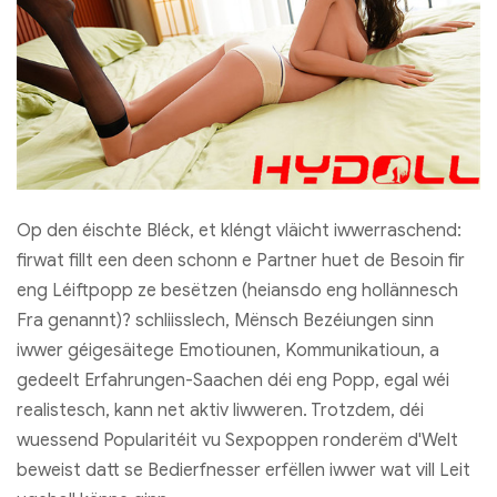
Op den éischte Bléck, et kléngt vläicht iwwerraschend:
firwat fillt een deen schonn e Partner huet de Besoin fir
eng Léiftpopp ze besëtzen (heiansdo eng hollännesch
Fra genannt)? schliisslech, Mënsch Bezéiungen sinn
iwwer géigesäitege Emotiounen, Kommunikatioun, a
gedeelt Erfahrungen-Saachen déi eng Popp, egal wéi
realistesch, kann net aktiv liwweren. Trotzdem, déi
wuessend Popularitéit vu Sexpoppen ronderëm d'Welt
beweist datt se Bedierfnesser erfëllen iwwer wat vill Leit