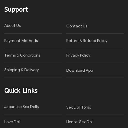
Support
About Us
Contact Us
Payment Methods
Return & Refund Policy
Terms & Conditions
Privacy Policy​
Shipping & Delivery
Download App
Quick Links
Japanese Sex Dolls
Sex Doll Torso
Love Doll
Hentai Sex Doll