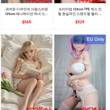
귀여운 디자인의 사랑스러운
프리미엄 125cm TPE 섹스 인
125cm 애니메이션 하녀 스타
형 현실적인 스탠드형 젤리 가
일 TPE 섹스 인형
슴
$
565
$
529