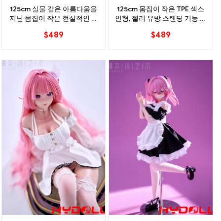
125cm 실물 같은 아름다움을
125cm 몸집이 작은 TPE 섹스
지닌 몸집이 작은 현실적인 섹
인형, 젤리 유방 스탠딩 기능 포
스 인형
함
$
489
$
489