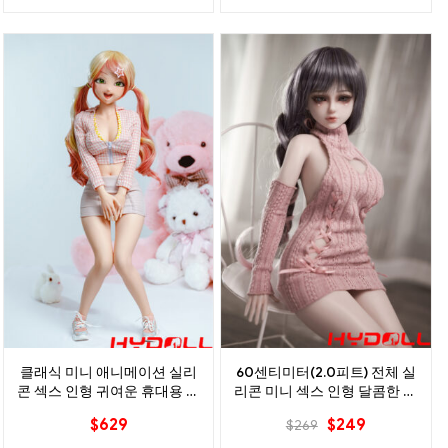
클래식 미니 애니메이션 실리
60센티미터(2.0피트) 전체 실
콘 섹스 인형 귀여운 휴대용 일
리콘 미니 섹스 인형 달콤한 소
본 인형
녀
$
629
$
249
$
269