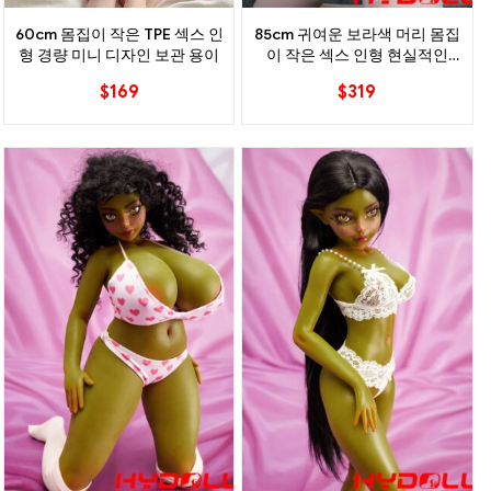
60cm 몸집이 작은 TPE 섹스 인
85cm 귀여운 보라색 머리 몸집
형 경량 미니 디자인 보관 용이
이 작은 섹스 인형 현실적인
TPE 미니 동반자
$
169
$
319