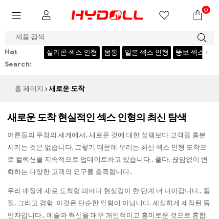
0
$999 구하다 $50，암호：HY50
Hot
‹
›
리콘 섹스 인형
몸통
일본 섹스 인형
뚱보 섹스 인형
custom sex doll
Search:
홈 페이지
새로운 도착
새로운 도착 현실적인 섹스 인형의 최신 탐색
어른들의 우정의 세계에서, 새로운 것에 대한 설렘보다 고객을 흥분
시키는 것은 없습니다. 그렇기 때문에 우리는 최신 섹스 인형 도착으
로 컬렉션을 지속적으로 업데이트하고 있습니다., 풀다, 끊임없이 변
화하는 다양한 고객의 요구를 충족합니다..
우리 매장에 새로 도착할 때마다 현실감이 한 단계 더 나아갑니다., 품
질, 그리고 경험. 이것은 단순한 인형이 아닙니다. 세심하게 제작된 동
반자입니다., 예술과 혁신을 매우 개인적이고 흥미로운 것으로 혼합.