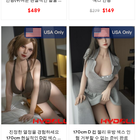
인형(귀여운 현실적인 얼굴 포
섹스 인형
함)
$
489
$
149
$
279
진정한 열정을 경험하세요
170cm D 컵 젤리 유방 섹스 인
170cm 현실적인 D컵 섹스 인
형 거부할 수 없는 준비 완료