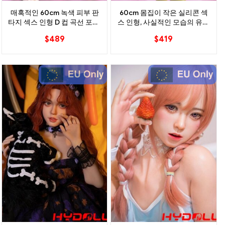
매혹적인 60cm 녹색 피부 판
60cm 몸집이 작은 실리콘 섹
타지 섹스 인형 D 컵 곡선 포즈 ​​
스 인형, 사실적인 모습의 유연
가능한 즐거움
한 바디
$
489
$
419