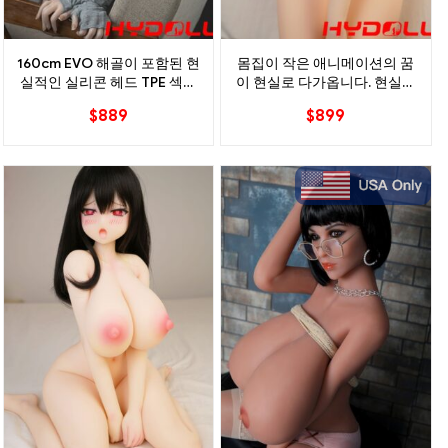
160cm EVO 해골이 포함된 현
몸집이 작은 애니메이션의 꿈
실적인 실리콘 헤드 TPE 섹스
이 현실로 다가옵니다. 현실적
인형
인 TPE 섹스 인형
$
889
$
899