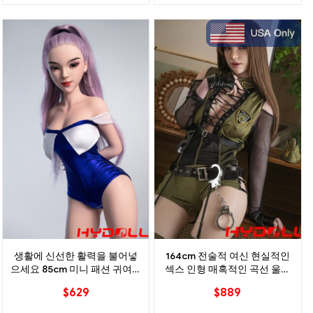
생활에 신선한 활력을 불어넣
164cm 전술적 여신 현실적인
으세요 85cm 미니 패션 귀여운
섹스 인형 매혹적인 곡선 울트
실리콘 섹스 인형
라 포즈 가능
$
629
$
889