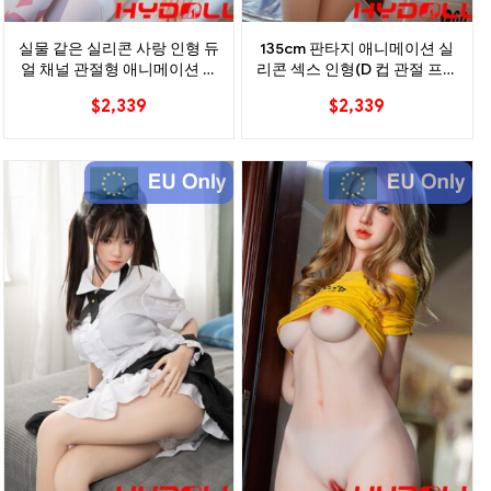
실물 같은 실리콘 사랑 인형 듀
135cm 판타지 애니메이션 실
얼 채널 관절형 애니메이션 동
리콘 섹스 인형(D 컵 관절 프레
반자
임 포함)
$
2,339
$
2,339