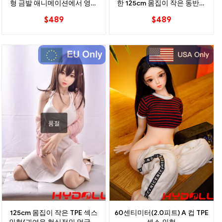
형 금발 애니메이션에서 영감
한 125cm 몸집이 작은 동반자
을 받은 디자인
인형 부드러운 TPE 바디
$
489
$
489
품절
125cm 몸집이 작은 TPE 섹스
60센티미터(2.0피트) A 컵 TPE