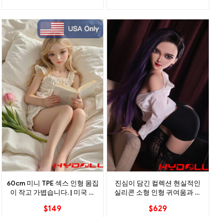
60cm 미니 TPE 섹스 인형 몸집
진심이 담긴 컬렉션 현실적인
이 작고 가볍습니다. | 미국 재
실리콘 소형 인형 귀여움과 관
고 있음
능미를 손에 닿는 곳까지
$
149
$
629