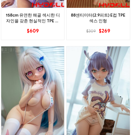
158cm 유연한 해골 섹시한 디
88센티미터(2.9피트) E컵 TPE
자인을 갖춘 현실적인 TPE 섹
섹스 인형
스 인형
$
609
$
269
$
309