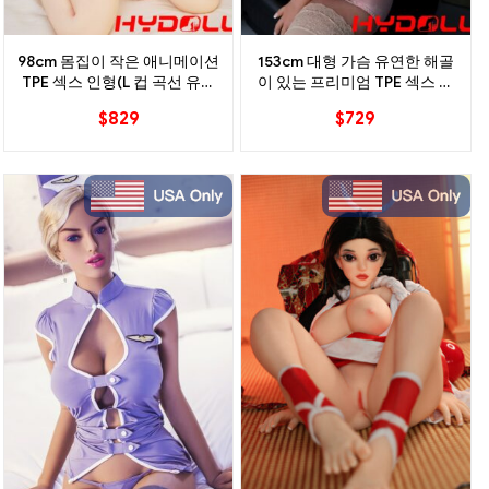
98cm 몸집이 작은 애니메이션
153cm 대형 가슴 유연한 해골
TPE 섹스 인형(L 컵 곡선 유연
이 있는 프리미엄 TPE 섹스 인
한 바디 포함)
형
$
829
$
729