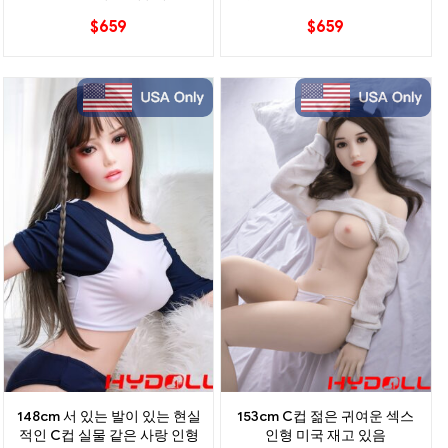
형
$
659
$
659
148cm 서 있는 발이 있는 현실
153cm C컵 젊은 귀여운 섹스
적인 C컵 실물 같은 사랑 인형
인형 미국 재고 있음