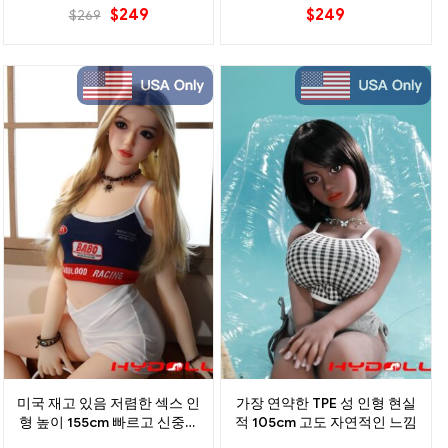
$
249
$
249
$
269
미국 재고 있음 저렴한 섹스 인
가장 연약한 TPE 성 인형 현실
형 높이 155cm 빠르고 신중한
적 105cm 고도 자연적인 느낌
배송