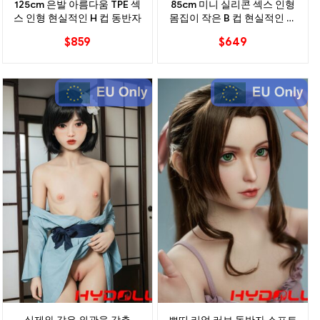
125cm 은발 아름다움 TPE 섹
85cm 미니 실리콘 섹스 인형
스 인형 현실적인 H 컵 동반자
몸집이 작은 B 컵 현실적인 동
반자
$
859
$
649