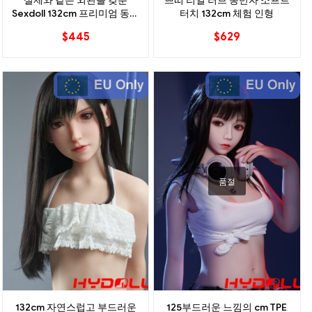
실제와 같은 외관을 갖춘
쁘띠 리얼 러브 동반자 소프트
Sexdoll 132cm 프리미엄 동반
터치 132cm 체험 인형
자
$
445
$
629
품절
132cm 자연스럽고 부드러운
125부드러운 느낌의 cm TPE