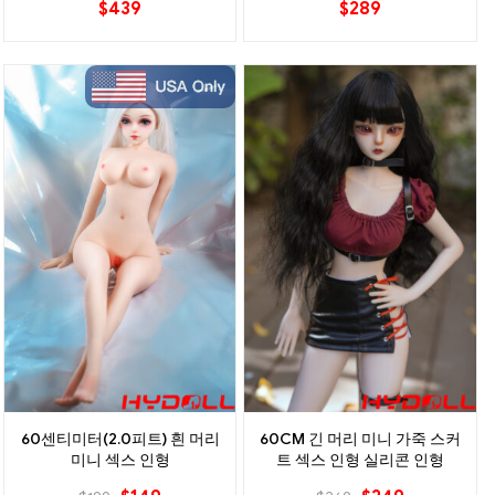
$
439
$
289
60센티미터(2.0피트) 흰 머리
60CM 긴 머리 미니 가죽 스커
미니 섹스 인형
트 섹스 인형 실리콘 인형