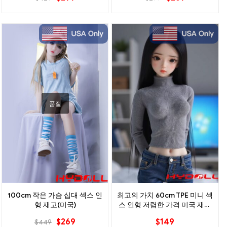
품절
100cm 작은 가슴 십대 섹스 인
최고의 가치 60cm TPE 미니 섹
형 재고(미국)
스 인형 저렴한 가격 미국 재고
있음
$
269
$
149
$
449