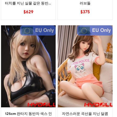
터치를 지닌 실물 같은 동반자
러브돌
인형 프리미엄 TPE 바디
$
629
$
375
125cm 판타지 동반자 섹스 인
자연스러운 곡선을 지닌 달콤