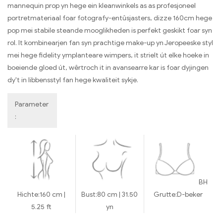
mannequin prop yn hege ein kleanwinkels as as profesjoneel
portretmateriaal foar fotografy-entûsjasters, dizze 160cm hege
pop mei stabile steande mooglikheden is perfekt geskikt foar syn
rol. It kombinearjen fan syn prachtige make-up yn Jeropeeske styl
mei hege fidelity ymplanteare wimpers, it strielt út elke hoeke in
boeiende gloed út, wêrtroch it in avansearre kar is foar dyjingen
dy't in libbensstyl fan hege kwaliteit sykje.
Parameter
:
BH
Hichte:
160 cm |
Bust:
80 cm | 31.50
Grutte:
D-beker
5.25 ft
yn