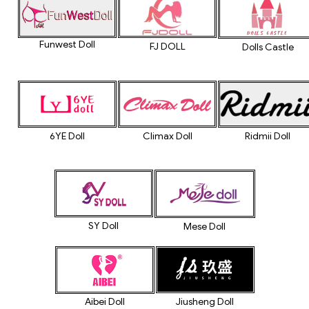
Funwest Doll
FJ DOLL
Dolls Castle
6YE Doll
Climax Doll
Ridmii Doll
SY Doll
Mese Doll
Jiusheng Doll
Aibei Doll