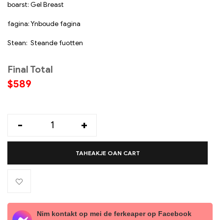
boarst: Gel Breast
fagina: Ynboude fagina
Stean: Steande fuotten
Final Total
$
589
-
+
TAHEAKJE OAN CART
Nim kontakt op mei de ferkeaper op Facebook