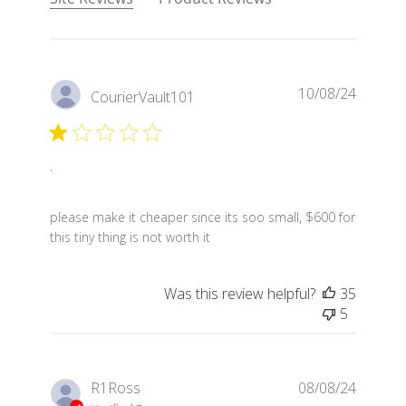
10/08/24
CourierVault101
.
read more about review content please make it chea
please make it cheaper since its soo small, $600 for
this tiny thing is not worth it
Was this review helpful?
35
5
R1Ross
08/08/24