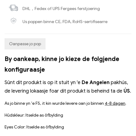
DHL，Fedex of UPS Fergees ferstjoering
Us poppen binne CE, FDA, RoHS-sertifisearre
Oanpasse jo pop
By oankeap, kinne jo kieze de folgjende
konfiguraasje
Sûnt dit produkt is op it stuit yn 'e
De Angelen
pakhús,
de levering lokaasje foar dit produkt is beheind ta de
ÚS
.
As jo ​​binne yn 'e FS, it kin wurde levere oan jo binnen
4-8 dagen
.
Hûdskleur: Itselde as ôfbylding
Eyes Color: Itselde as ôfbylding