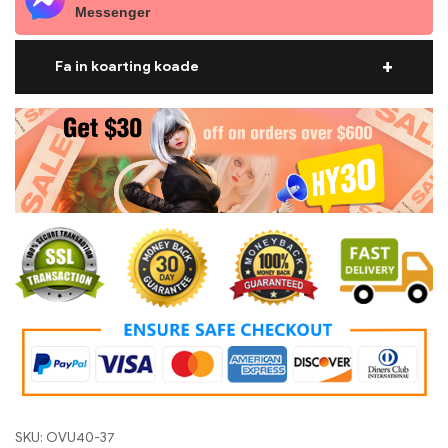
Messenger
Fa in koarting koade
Doll prizen oer $600 yn oanmerking komme foar in $30
koarting.
Koarting koade:
hy30
Doll prizen oer $999 yn oanmerking komme foar in $50
koarting.
Koarting koade:
HY50
SKU:
OVU40-37