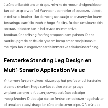
útsûnderlike sêftens en drape, mimike de rebound-eigenskippen
fan echte spierweefsel. Wannear't oanrekke of squeeze, it biedt
in delikate, leather-like damping sensaasje en dynamyske foarm
feroarings, oanfolle troch in hege-fidelity, folslein simulearre skin
textuur, it bieden fan in holistyske en immersive
feedbackûnderfining fan fingertoppen oant palmen. Dizze
tactile upgrade en fisuele rykdom komplementearje inoar, it
meitsjen fan in ongeëvenaarde immersive selskipsûnderfining.
Fersterke Standing Leg Design en
Multi-Senario Application Value
Yn termen fan praktykens, dizze pop hat profesjoneel fersterke
steande skonken. Hege sterkte stielen platen presys
ymplantearre yn 'e fuotten jouwe poerbêste selsstipe
mooglikheden. Dit betsjut dat se ferskate modieuze hege hakken
of sneakers stabyl drage kin sûnder eksterne stipe. Oft brûkt as