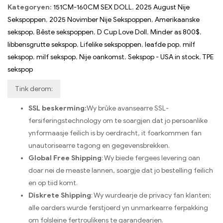
Kategoryen:
151CM-160CM SEX DOLL
,
2025 August Nije
Sekspoppen
,
2025 Novimber Nije Sekspoppen
,
Amerikaanske
sekspop
,
Bêste sekspoppen
,
D Cup Love Doll
,
Minder as 800$
,
libbensgrutte sekspop
,
Lifelike sekspoppen
,
leafde pop
,
milf
sekspop
,
milf sekspop
,
Nije oankomst
,
Sekspop - USA in stock
,
TPE
sekspop
Tink derom:
SSL beskerming:
Wy brûke avansearre SSL-
fersiferingstechnology om te soargjen dat jo persoanlike
ynformaasje feilich is by oerdracht, it foarkommen fan
unautorisearre tagong en gegevensbrekken.
Global Free Shipping
: Wy biede fergees levering oan
doar nei de measte lannen, soargje dat jo bestelling feilich
en op tiid komt.
Diskrete Shipping
: Wy wurdearje de privacy fan klanten;
alle oarders wurde ferstjoerd yn unmarkearre ferpakking
om folsleine fertroulikens te garandearjen.