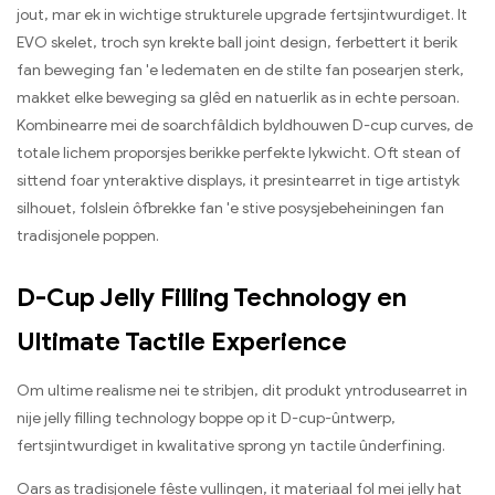
jout, mar ek in wichtige strukturele upgrade fertsjintwurdiget. It
EVO skelet, troch syn krekte ball joint design, ferbettert it berik
fan beweging fan 'e ledematen en de stilte fan posearjen sterk,
makket elke beweging sa glêd en natuerlik as in echte persoan.
Kombinearre mei de soarchfâldich byldhouwen D-cup curves, de
totale lichem proporsjes berikke perfekte lykwicht. Oft stean of
sittend foar ynteraktive displays, it presintearret in tige artistyk
silhouet, folslein ôfbrekke fan 'e stive posysjebeheiningen fan
tradisjonele poppen.
D-Cup Jelly Filling Technology en
Ultimate Tactile Experience
Om ultime realisme nei te stribjen, dit produkt yntrodusearret in
nije jelly filling technology boppe op it D-cup-ûntwerp,
fertsjintwurdiget in kwalitative sprong yn tactile ûnderfining.
Oars as tradisjonele fêste vullingen, it materiaal fol mei jelly hat