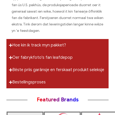
fan ús U.S. pakhús, de produksjeperioade duorret oer it
generaal sawat ien wike, hoewol it kin fariearje ôfhinklik
fan de fabrikant. Ferstjoeren duorret normaal twa wiken
ekstra. Tink derom dat leveringstiden langer kinne wêze
yn 'e feestdagen.
Hoe kin ik track myn pakket?
Oer fabrykfoto's fan leafdepop
Bêste priis garânsje en ferskaat produkt seleksje
Bestellingsproses
Featured Brands