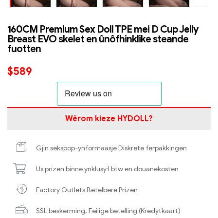
160CM Premium Sex Doll TPE mei D Cup Jelly
Breast EVO skelet en ûnôfhinklike steande
fuotten
$
589
Wêrom kieze HYDOLL?
Gjin sekspop-ynformaasje Diskrete ferpakkingen
Us prizen binne ynklusyf btw en douanekosten
Factory Outlets Betelbere Prizen
SSL beskerming, Feilige betelling (Kredytkaart)