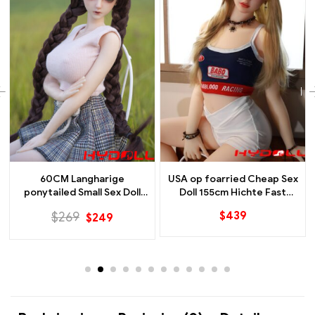
60CM Langharige
USA op foarried Cheap Sex
ponytailed Small Sex Doll
Doll 155cm Hichte Fast
Folsleine silikonpop
Discreet Shipping
$
439
$
269
$
249