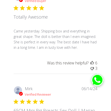
Verified Buyer
Totally Awesome
read more about review content Came yesterday. S
Came yesterday. Shipping box and everything in
great shape. The doll is better than I even imagined.
She is perfect in every way. The best date I have had
in a long time. I am in lusty love with her.
Was this review helpful?
6
3
Mirk
06/14/24
Verified Reviewer
65CM Mini Big Breasts Sex Doll | Marian