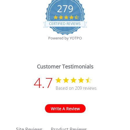
279
4.7 star rating
CERTIFIED REVIEWS
Powered by YOTPO
Customer Testimonials
4.7
4.7 star rating
Based on 209 reviews
4.7 out of 5 stars Based
Write A Review
Site Reviews
Product Reviews