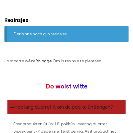
Resinsjes
Der binne noch gjin resinsjes.
Jo moatte wêze
Ynlogge
Om in resinsje te pleatsen.
Do wolst witte
Hoe lang duorret it om de pop te ûntfangen?
Foar produkten út ús U.S. pakhús, levering duorret
typysk oer 3-7 dagen nei ferstjoering. As it produkt net