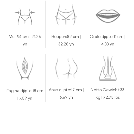
Mul:
54 cm | 21.26
Heupen:
82 cm |
Orale djipte:
11 cm |
yn
32.28 yn
4.33 yn
Anus djipte:
17 cm |
Netto Gewicht:
33
Fagina djipte:
18 cm
6.69 yn
kg | 72.75 lbs
| 7.09 yn