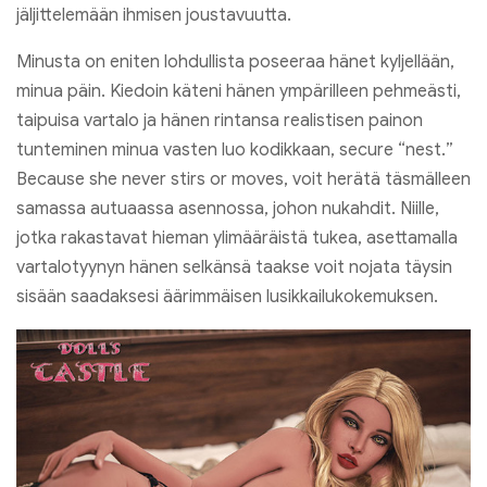
jäljittelemään ihmisen joustavuutta.
Minusta on eniten lohdullista poseeraa hänet kyljellään,
minua päin. Kiedoin käteni hänen ympärilleen pehmeästi,
taipuisa vartalo ja hänen rintansa realistisen painon
tunteminen minua vasten luo kodikkaan,
secure “nest.”
Because she never stirs or moves
, voit herätä täsmälleen
samassa autuaassa asennossa, johon nukahdit. Niille,
jotka rakastavat hieman ylimääräistä tukea, asettamalla
vartalotyynyn hänen selkänsä taakse voit nojata täysin
sisään saadaksesi äärimmäisen lusikkailukokemuksen.