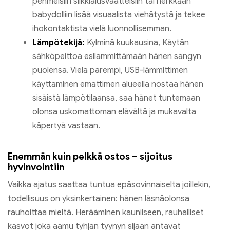
pehmeisiin silkkialusvaatteisiin tai herkkään
babydolliin lisää visuaalista viehätystä ja tekee
ihokontaktista vielä luonnollisemman.
Lämpötekijä:
Kylminä kuukausina, Käytän
sähköpeittoa esilämmittämään hänen sängyn
puolensa. Vielä parempi, USB-lämmittimen
käyttäminen emättimen alueella nostaa hänen
sisäistä lämpötilaansa, saa hänet tuntemaan
olonsa uskomattoman elävältä ja mukavalta
käpertyä vastaan.
Enemmän kuin pelkkä ostos – sijoitus
hyvinvointiin
Vaikka ajatus saattaa tuntua epäsovinnaiselta joillekin,
todellisuus on yksinkertainen: hänen läsnäolonsa
rauhoittaa mieltä. Herääminen kauniiseen, rauhalliset
kasvot joka aamu tyhjän tyynyn sijaan antavat