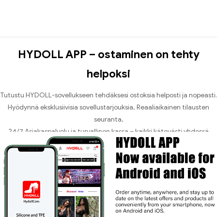
HYDOLL APP – ostaminen on tehty
helpoksi
Tutustu HYDOLL-sovellukseen tehdäksesi ostoksia helposti ja nopeasti.
Hyödynnä eksklusiivisia sovellustarjouksia, Reaaliaikainen tilausten
seuranta,
24/7 Asiakaspalvelu ja turvallinen kassa – kaikki kätevästi yhdessä
paikassa.