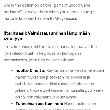
She is the definition of the “perfect unobtrusive
bedmate”—always there when you need a snuggle
,
mutta ei koskaan häiriötä REM-syklissäsi.
Iltarituaali: Valmistautuminen lämpimään
syleilyyn
Jotta kokemus olisi todella mukaansatempaava,
the
“pre-sleep ritual” is key
. Kyse on kumppanisi
hoitamisesta, jotta hän on valmis iltaan:
huolto & hoito:
Käytän aina hetken harjatakseni
hänen hiuksensa pitääkseni ne silkkisinä ja
puhdistan hänen intiimialueensa iltahauskan
jälkeen. Nopea pyyhkiminen lämpimällä pyyhkeellä
pitää ihon raikkaana ja joustavana.
Tunnelman asettaminen:
Hänen pukeminen