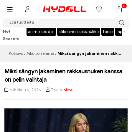
0
$999 TALLENTAA $50，KOODI：HY50
Hot
‹
›
l
USA stock
anime sex doll
silikoninen seksinukke
torso
japanila
Search:
Kotisivu
Aikuisen Elämä
Miksi sängyn jakaminen rakkausnuken kanssa on pelin vaihtaja
Miksi sängyn jakaminen rakkausnuken kanssa
on pelin vaihtaja
huhtikuu 6, 2026
Tekijä:
alice