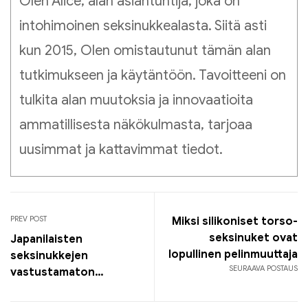
Olen Alice, alan asiantuntija, joka on
intohimoinen seksinukkealasta. Siitä asti
kun 2015, Olen omistautunut tämän alan
tutkimukseen ja käytäntöön. Tavoitteeni on
tulkita alan muutoksia ja innovaatioita
ammatillisesta näkökulmasta, tarjoaa
uusimmat ja kattavimmat tiedot.
PREV POST
Miksi silikoniset torso-
seksinuket ovat
Japanilaisten
lopullinen pelinmuuttaja
seksinukkejen
SEURAAVA POSTAUS
vastustamaton
viehätys: tuo fantasiasi
henkiin