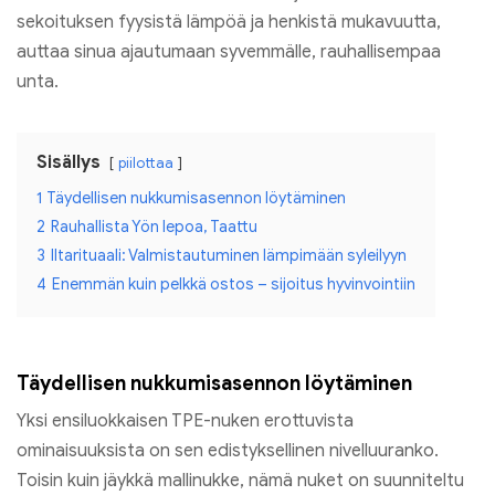
sekoituksen fyysistä lämpöä ja henkistä mukavuutta,
auttaa sinua ajautumaan syvemmälle, rauhallisempaa
unta.
Sisällys
piilottaa
1
Täydellisen nukkumisasennon löytäminen
2
Rauhallista Yön lepoa, Taattu
3
Iltarituaali: Valmistautuminen lämpimään syleilyyn
4
Enemmän kuin pelkkä ostos – sijoitus hyvinvointiin
Täydellisen nukkumisasennon löytäminen
Yksi ensiluokkaisen TPE-nuken erottuvista
ominaisuuksista on sen edistyksellinen nivelluuranko.
Toisin kuin jäykkä mallinukke, nämä nuket on suunniteltu