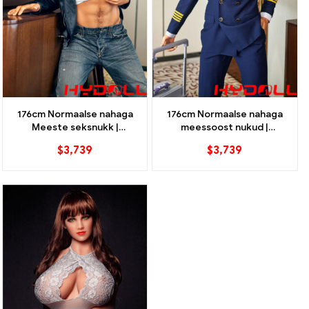
176cm Normaalse nahaga
176cm Normaalse nahaga
Meeste seksnukk |
meessoost nukud |
Irontechdoll
Irontechdoll
$
3,739
$
3,739