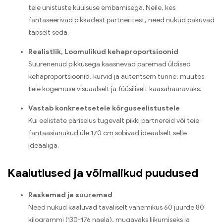
teie unistuste kuulsuse embamisega. Neile, kes
fantaseerivad pikkadest partneritest, need nukud pakuvad
täpselt seda.
Realistlik, Loomulikud kehaproportsioonid
Suurenenud pikkusega kaasnevad paremad üldised
kehaproportsioonid, kurvid ja autentsem tunne, muutes
teie kogemuse visuaalselt ja füüsiliselt kaasahaaravaks.
Vastab konkreetsetele kõrguseelistustele
Kui eelistate päriselus tugevalt pikki partnereid või teie
fantaasianukud üle 170 cm sobivad ideaalselt selle
ideaaliga.
Kaalutlused ja võimalikud puudused
Raskemad ja suuremad
Need nukud kaaluvad tavaliselt vahemikus 60 juurde 80
kilogrammi (130-176 naela), mugavaks liikumiseks ja