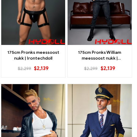
175cm Pronks meessoost
175cm Pronks William
nukk | Irontechdoll
meessoost nukk |
Irontechdoll
$
2,139
$
2,139
$
2,299
$
2,299