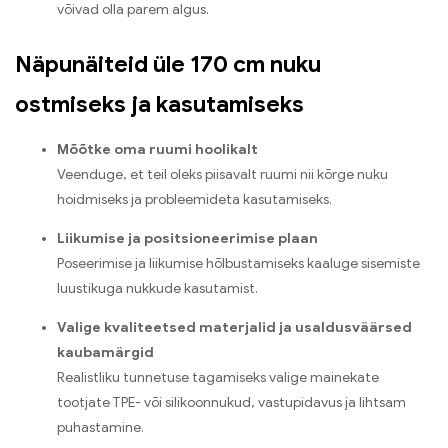
võivad olla parem algus.
Näpunäiteid üle 170 cm nuku
ostmiseks ja kasutamiseks
Mõõtke oma ruumi hoolikalt
Veenduge, et teil oleks piisavalt ruumi nii kõrge nuku
hoidmiseks ja probleemideta kasutamiseks.
Liikumise ja positsioneerimise plaan
Poseerimise ja liikumise hõlbustamiseks kaaluge sisemiste
luustikuga nukkude kasutamist.
Valige kvaliteetsed materjalid ja usaldusväärsed
kaubamärgid
Realistliku tunnetuse tagamiseks valige mainekate
tootjate TPE- või silikoonnukud, vastupidavus ja lihtsam
puhastamine.