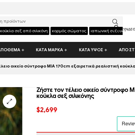
ΣΥΝΔΕΘ
›
κούκλα σεξ από σιλικόνη
κορμός σώματος
ιαπωνική σεξουαλική κ
 ΑΠΌΘΕΜΑ
ΚΑΤΑ ΜΑΡΚΑ
ΚΑΤΑ ΥΨΟΣ
ΑΠΟ Σ
λειο οικείο σύντροφο MIA 170cm εξαιρετικά ρεαλιστική κούκλα
Ζήστε τον τέλειο οικείο σύντροφο M
κούκλα σεξ σιλικόνης
$
2,699