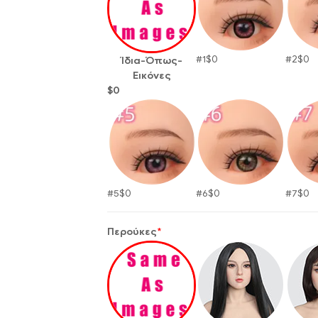
#1
$
0
#2
$
0
Ίδια-Όπως-
Εικόνες
$
0
#5
$
0
#6
$
0
#7
$
0
Περούκες
*