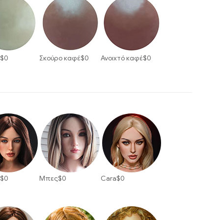
ο
$
0
Σκούρο καφέ
$
0
Ανοιχτό καφέ
$
0
α
$
0
Μπες
$
0
Cara
$
0