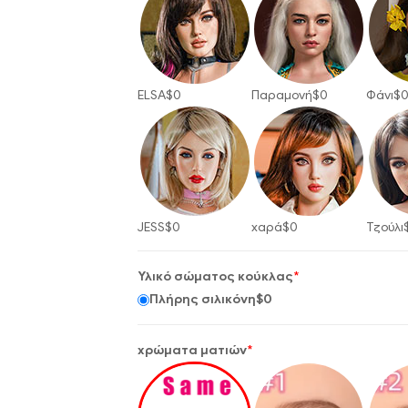
ELSA
$
0
Παραμονή
$
0
Φάνι
$
JESS
$
0
χαρά
$
0
Τζούλι
Υλικό σώματος κούκλας
*
Πλήρης σιλικόνη
$
0
χρώματα ματιών
*