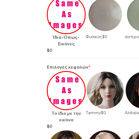
Φυσικός
$
0
άσπρ
Ίδια-Όπως-
Εικόνες
$
0
Επιλογές κεφαλών
*
Tammy
$
0
Αλθαί
Το ίδιο με την
εικόνα
$
0