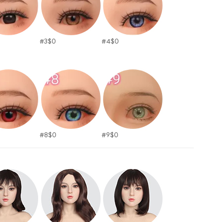
#3
$
0
#4
$
0
#8
$
0
#9
$
0