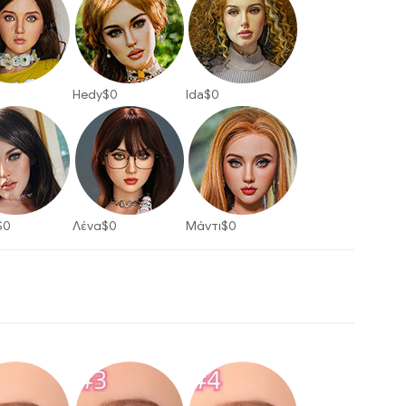
0
Hedy
$
0
Ida
$
0
$
0
Λένα
$
0
Μάντι
$
0