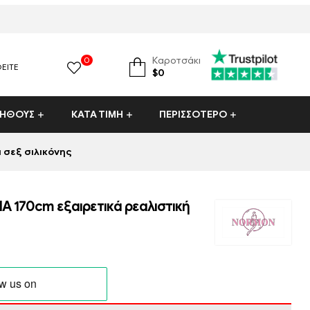
0
Καροτσάκι
ΕΊΤΕ
ούκλα
BBW Sex Doll
custom sex doll
η πιο ακριβή κούκλα του σεξ
$
0
ΤΗΘΟΥΣ
ΚΑΤΑ ΤΙΜΗ
ΠΕΡΙΣΣΟΤΕΡΟ
 σεξ σιλικόνης
IA 170cm εξαιρετικά ρεαλιστική