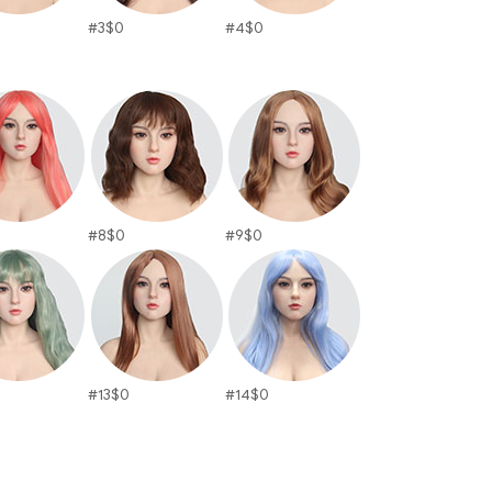
#3
$
0
#4
$
0
#8
$
0
#9
$
0
#13
$
0
#14
$
0