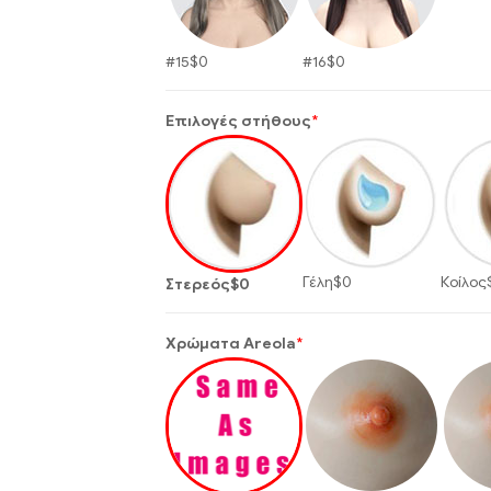
#15
$
0
#16
$
0
Επιλογές στήθους
*
Γέλη
$
0
Κοίλος
Στερεός
$
0
Χρώματα Areola
*