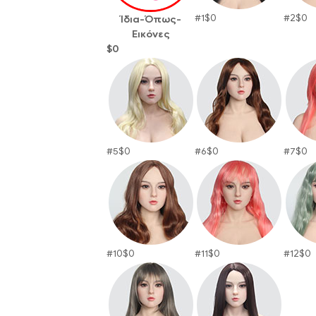
#1
$
0
#2
$
0
Ίδια-Όπως-
Εικόνες
$
0
#5
$
0
#6
$
0
#7
$
0
#10
$
0
#11
$
0
#12
$
0