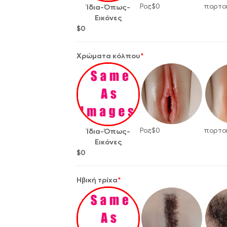
Ροζ
$
0
πορτο
Ίδια-Όπως-
Εικόνες
$
0
Χρώματα κόλπου
*
Ροζ
$
0
πορτο
Ίδια-Όπως-
Εικόνες
$
0
Ηβική τρίχα
*