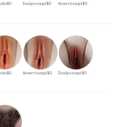
κάλι
$
0
Σκούρο καφέ
$
0
Ανοιχτό καφέ
$
0
κάλι
$
0
Ανοιχτό καφέ
$
0
Σκούρο καφέ
$
0