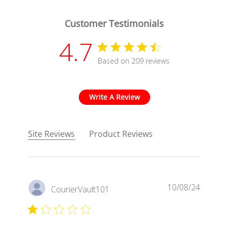
Customer Testimonials
4.7
4.7 star rating
Based on 209 reviews
4.7 out of 5 stars Based
Write A Review
Site Reviews
Product Reviews
10/08/24
CourierVault101
.