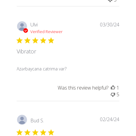
Ulvi
03/30/24
Verified Reviewer
Vibrator
read more about review content
Azərbaycana catrima var?
Was this review helpful?
1
5
02/24/24
Bud S.