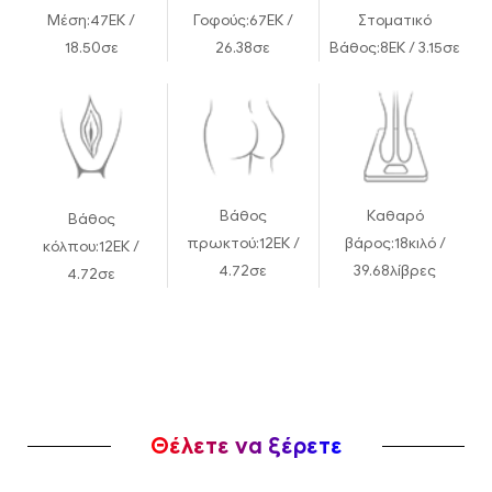
Μέση:
47ΕΚ /
Γοφούς:
67ΕΚ /
Στοματικό
18.50σε
26.38σε
Βάθος:
8ΕΚ / 3.15σε
Βάθος
Καθαρό
Βάθος
πρωκτού:
12ΕΚ /
βάρος:
18κιλό /
κόλπου:
12ΕΚ /
4.72σε
39.68λίβρες
4.72σε
Θέλετε να ξέρετε