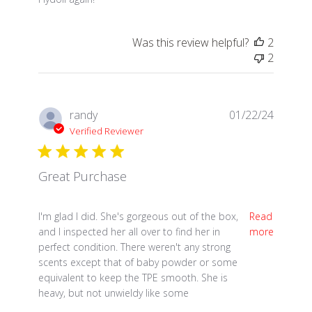
Was this review helpful?
2
2
randy
01/22/24
Verified Reviewer
Great Purchase
read more about review content I'm glad I did. She'
I'm glad I did. She's gorgeous out of the box,
Read
and I inspected her all over to find her in
more
perfect condition. There weren't any strong
scents except that of baby powder or some
equivalent to keep the TPE smooth. She is
heavy, but not unwieldy like some