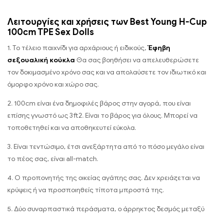
Λειτουργίες και χρήσεις των Best Young H-Cup
100cm TPE Sex Dolls
1. Το τέλειο παιχνίδι για αρχάριους ή ειδικούς,
Έφηβη
σεξουαλική κούκλα
Θα σας βοηθήσει να απελευθερώσετε
τον δοκιμασμένο χρόνο σας και να απολαύσετε τον ιδιωτικό και
όμορφο χρόνο και χώρο σας.
2. 100cm είναι ένα δημοφιλές βάρος στην αγορά, που είναι
επίσης γνωστό ως 3ft2. Είναι το βάρος για όλους. Μπορεί να
τοποθετηθεί και να αποθηκευτεί εύκολα.
3. Είναι τεντώσιμο, έτσι ανεξάρτητα από το πόσο μεγάλο είναι
το πέος σας, είναι all-match.
4. Ο προπονητής της οικείας αγάπης σας. Δεν χρειάζεται να
κρύψεις ή να προσποιηθείς τίποτα μπροστά της.
5. Δύο συναρπαστικά περάσματα, ο άρρηκτος δεσμός μεταξύ