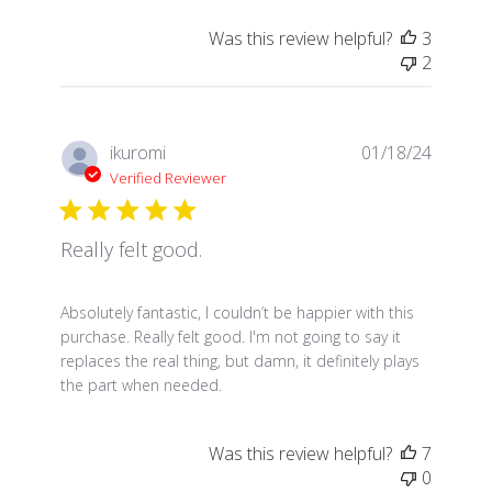
Was this review helpful?
3
2
ikuromi
01/18/24
Verified Reviewer
Really felt good.
read more about review content Absolutely fantastic,
Absolutely fantastic, I couldn’t be happier with this
purchase. Really felt good. I'm not going to say it
replaces the real thing, but damn, it definitely plays
the part when needed.
Was this review helpful?
7
0