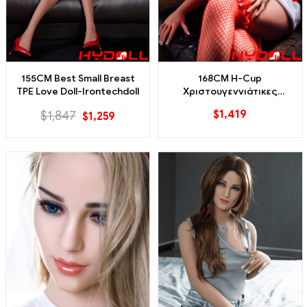
155CM Best Small Breast
168CM H-Cup
TPE Love Doll-Irontechdoll
Χριστουγεννιάτικες
κούκλες σεξ
$
1,419
$
1,847
$
1,259