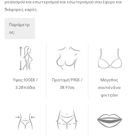
ρεαλισμού και εσωτερισμού και εσωτερισμού σου έφερε και
διάφορες χαρές.
Παράμετρ
ος:
Υψος:
100ΕΚ /
Προτομή:
99ΕΚ /
Μέγεθος
3.28πόδια
38.97σε
σουτιέν:
Ενα
φλιτζάνι