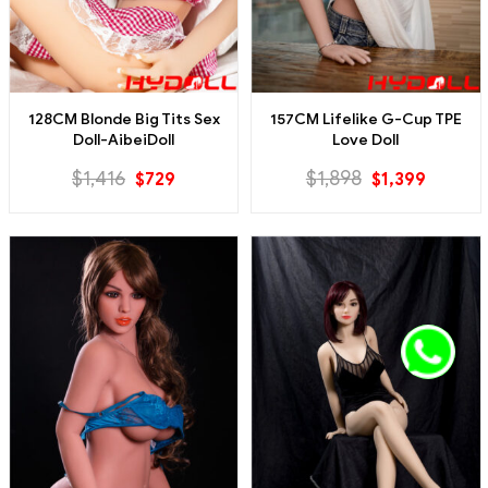
128CM Blonde Big Tits Sex
157CM Lifelike G-Cup TPE
Doll-AibeiDoll
Love Doll
$
1,416
$
1,898
$
729
$
1,399