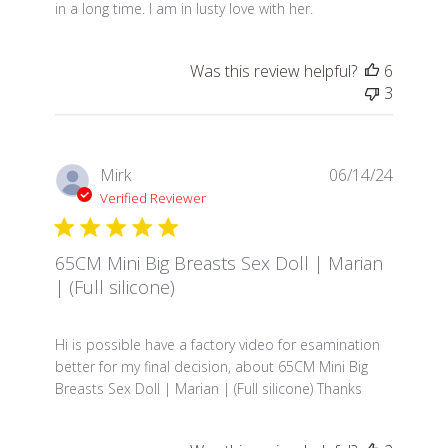
in a long time. I am in lusty love with her.
Was this review helpful?
6
3
Mirk
06/14/24
Verified Reviewer
65CM Mini Big Breasts Sex Doll | Marian
| (Full silicone)
read more about review content Hi is possible have 
Hi is possible have a factory video for esamination
better for my final decision, about 65CM Mini Big
Breasts Sex Doll | Marian | (Full silicone) Thanks