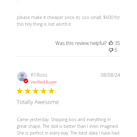
read more about review content please make it chea
please make it cheaper since its soo small, $600 for
this tiny thing is not worth it
Was this review helpful?
35
5
R1Ross
08/08/24
Verified Buyer
Totally Awesome
read more about review content Came yesterday. S
Came yesterday. Shipping box and everything in
great shape. The doll is better than I even imagined.
She is perfect in every way. The best date I have had