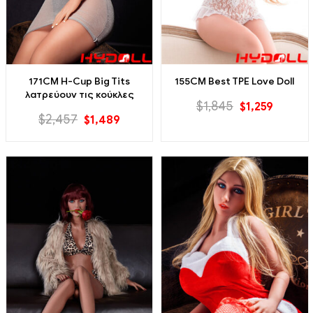
171CM H-Cup Big Tits
155CM Best TPE Love Doll
λατρεύουν τις κούκλες
$
1,845
$
1,259
$
2,457
$
1,489