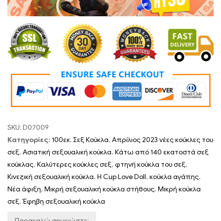
Κωδικός έκπτωσης:
hy30
Οι τιμές της κούκλας τελειώνουν $999 είναι επιλέξιμοι για α
$50 έκπτωση.
Κωδικός έκπτωσης:
HY50
SKU:
D07009
Κατηγορίες:
100εκ. Σεξ Κούκλα
,
Απρίλιος 2023 νέες κούκλες του
σεξ
,
Ασιατική σεξουαλική κούκλα
,
Κάτω από 140 εκατοστά σεξ
κούκλας
,
Καλύτερες κούκλες σεξ
,
φτηνή κούκλα του σεξ
,
Κινεζική σεξουαλική κούκλα
,
H Cup Love Doll
,
κούκλα αγάπης
,
Νέα άφιξη
,
Μικρή σεξουαλική κούκλα στήθους
,
Μικρή κούκλα
σεξ
,
Έφηβη σεξουαλική κούκλα
Παρακαλώ σημειώστε: