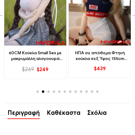
60CM Κούκλα Small Sex με
ΗΠΑ σε απόθεμα Φτηνή
μακρυμάλλη αλογοουρά
κούκλα σεξ Ύψος 155cm
Κούκλα πλήρης σιλικόνης
Γρήγορη διακριτική
$
439
$
269
$
249
αποστολή
Περιγραφή
Καθέκαστα
Σχόλια