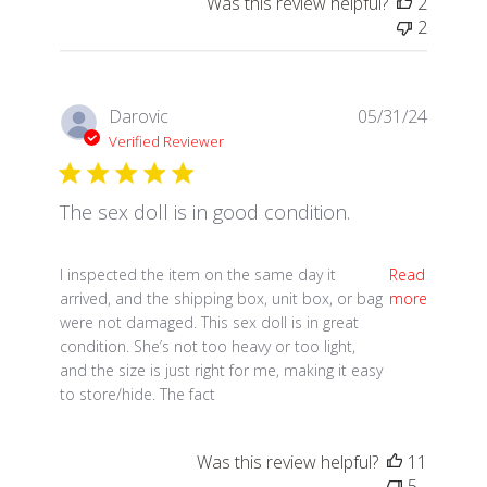
Was this review helpful?
2
2
Darovic
05/31/24
Verified Reviewer
The sex doll is in good condition.
read more about review content I inspected the ite
I inspected the item on the same day it
Read
arrived, and the shipping box, unit box, or bag
more
were not damaged. This sex doll is in great
condition. She’s not too heavy or too light,
and the size is just right for me, making it easy
to store/hide. The fact
Was this review helpful?
11
5