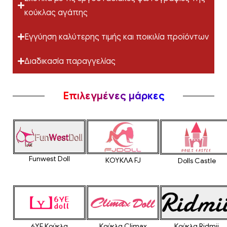
κούκλας αγάπης
Εγγύηση καλύτερης τιμής και ποικιλία προϊόντων
Διαδικασία παραγγελίας
Επιλεγμένες μάρκες
Funwest Doll
ΚΟΥΚΛΑ FJ
Dolls Castle
6YE Κούκλα
Κούκλα Climax
Κούκλα Ridmii