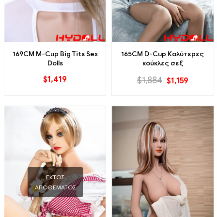
169CM M-Cup Big Tits Sex
165CM D-Cup Καλύτερες
Dolls
κούκλες σεξ
$
1,419
$
1,884
$
1,159
ΕΚΤΌΣ
ΑΠΟΘΈΜΑΤΟΣ