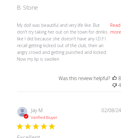
B. Stone
read more about review content My doll was beautif
My doll was beautiful and very life like. But
Read
don't try taking her out on the town for drinks
more
like I did because she doesn't have any I.D.!! I
recall getting kicked out of the club, then an
angry crowd and getting punched and kicked.
Now my lip is swollen
Was this review helpful?
8
4
Jay M.
02/08/24
Verified Buyer
Excellent