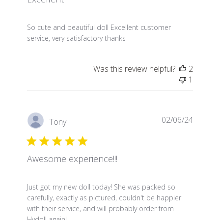
read more about review content So cute and beautifu
So cute and beautiful doll Excellent customer
service, very satisfactory thanks
Was this review helpful?
2
1
02/06/24
Tony
Awesome experience!!!
read more about review content Just got my new dol
Just got my new doll today! She was packed so
carefully, exactly as pictured, couldn't be happier
with their service, and will probably order from
Hydoll again!