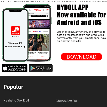
24/7 Εξυπηρέτηση πελατών και ασφαλές ταμείο – όλα βολικά σε ένα
μέρος.
Popular
Realistic Sex Doll
Cheap Sex Doll