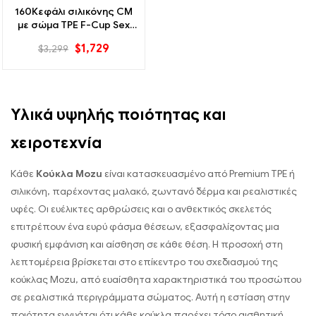
160Κεφάλι σιλικόνης CM
με σώμα TPE F-Cup Sex
Doll-JULIA
$
1,729
$
3,299
Υλικά υψηλής ποιότητας και
χειροτεχνία
Κάθε
Κούκλα Mozu
είναι κατασκευασμένο από Premium TPE ή
σιλικόνη, παρέχοντας μαλακό, ζωντανό δέρμα και ρεαλιστικές
υφές. Οι ευέλικτες αρθρώσεις και ο ανθεκτικός σκελετός
επιτρέπουν ένα ευρύ φάσμα θέσεων, εξασφαλίζοντας μια
φυσική εμφάνιση και αίσθηση σε κάθε θέση. Η προσοχή στη
λεπτομέρεια βρίσκεται στο επίκεντρο του σχεδιασμού της
κούκλας Mozu, από ευαίσθητα χαρακτηριστικά του προσώπου
σε ρεαλιστικά περιγράμματα σώματος. Αυτή η εστίαση στην
ποιότητα εγγυάται ότι κάθε κούκλα παρέχει τόσο αισθητική