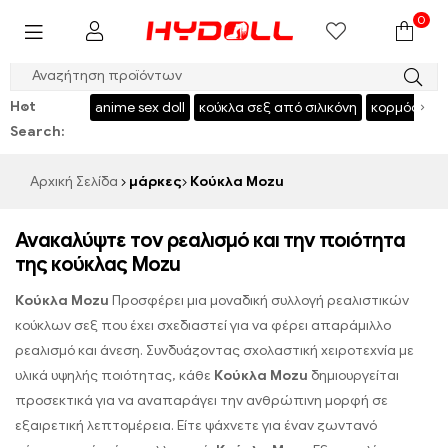
0
$999 ΑΠΟΘΗΚΕΥΣΕΤΕ $50，ΚΩΔΙΚΑΣ：HY50
Hot
‹
›
l
USA stock
anime sex doll
κούκλα σεξ από σιλικόνη
κορμός σώ
Search:
Αρχική Σελίδα
μάρκες
Κούκλα Mozu
Ανακαλύψτε τον ρεαλισμό και την ποιότητα
της κούκλας Mozu
Κούκλα Mozu
Προσφέρει μια μοναδική συλλογή ρεαλιστικών
κούκλων σεξ που έχει σχεδιαστεί για να φέρει απαράμιλλο
ρεαλισμό και άνεση. Συνδυάζοντας σχολαστική χειροτεχνία με
υλικά υψηλής ποιότητας, κάθε
Κούκλα Mozu
δημιουργείται
προσεκτικά για να αναπαράγει την ανθρώπινη μορφή σε
εξαιρετική λεπτομέρεια. Είτε ψάχνετε για έναν ζωντανό