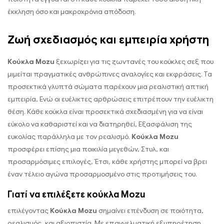
έκκληση όσο και μακροχρόνια απόδοση.
Ζωή σχεδιασμός και εμπειρία χρήστη
Κούκλα Mozu
ξεχωρίζει για τις ζωντανές του κούκλες σεξ που
μιμείται πραγματικές ανθρώπινες αναλογίες και εκφράσεις. Τα
προσεκτικά γλυπτά σώματα παρέχουν μια ρεαλιστική απτική
εμπειρία, Ενώ οι ευέλικτες αρθρώσεις επιτρέπουν την ευέλικτη
θέση. Κάθε κούκλα είναι προσεκτικά σχεδιασμένη για να είναι
εύκολο να καθαριστεί και να διατηρηθεί, Εξασφάλιση της
ευκολίας παράλληλα με τον ρεαλισμό.
Κούκλα Mozu
προσφέρει επίσης μια ποικιλία μεγεθών, Στυλ, και
προσαρμόσιμες επιλογές, Έτσι, κάθε χρήστης μπορεί να βρει
έναν τέλειο αγώνα προσαρμοσμένο στις προτιμήσεις του.
Γιατί να επιλέξετε κούκλα Mozu
επιλέγοντας
Κούκλα Mozu
σημαίνει επένδυση σε ποιότητα,
ρεαλισμός, και αξιοπιστία. Με επαγγελματική εξυπηρέτηση